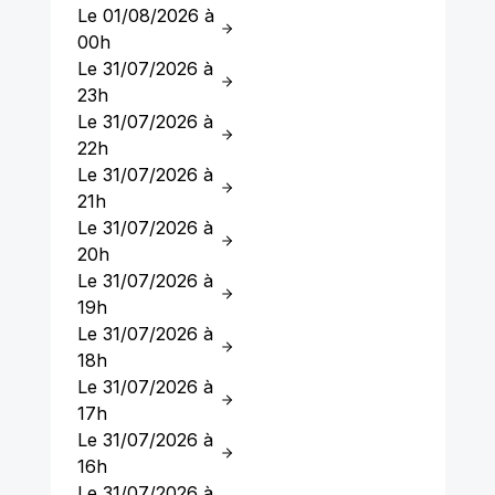
Le 01/08/2026 à
00h
Le 31/07/2026 à
23h
Le 31/07/2026 à
22h
Le 31/07/2026 à
21h
Le 31/07/2026 à
20h
Le 31/07/2026 à
19h
Le 31/07/2026 à
18h
Le 31/07/2026 à
17h
Le 31/07/2026 à
16h
Le 31/07/2026 à