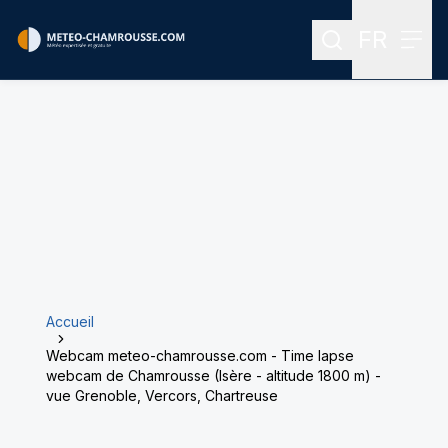
FR
Rechercher
Menu
Menu des
Accueil
Webcam meteo-chamrousse.com - Time lapse
webcam de Chamrousse (Isère - altitude 1800 m) -
vue Grenoble, Vercors, Chartreuse