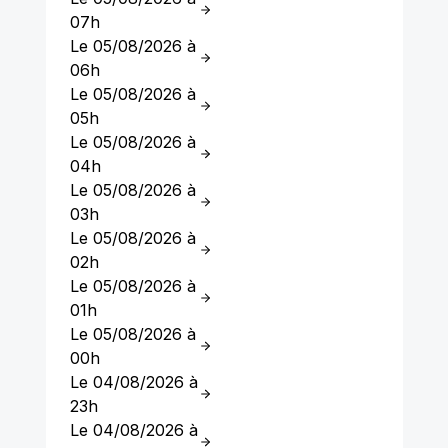
07h
Le 05/08/2026 à
06h
Le 05/08/2026 à
05h
Le 05/08/2026 à
04h
Le 05/08/2026 à
03h
Le 05/08/2026 à
02h
Le 05/08/2026 à
01h
Le 05/08/2026 à
00h
Le 04/08/2026 à
23h
Le 04/08/2026 à