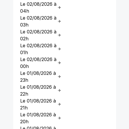
Le 02/08/2026 à
04h
Le 02/08/2026 à
03h
Le 02/08/2026 à
02h
Le 02/08/2026 à
01h
Le 02/08/2026 à
00h
Le 01/08/2026 à
23h
Le 01/08/2026 à
22h
Le 01/08/2026 à
21h
Le 01/08/2026 à
20h
Le 01/08/2026 à