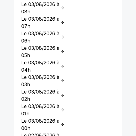
Le 03/08/2026 à
08h
Le 03/08/2026 à
07h
Le 03/08/2026 à
06h
Le 03/08/2026 à
05h
Le 03/08/2026 à
04h
Le 03/08/2026 à
03h
Le 03/08/2026 à
02h
Le 03/08/2026 à
01h
Le 03/08/2026 à
00h
Le 02/08/2026 à