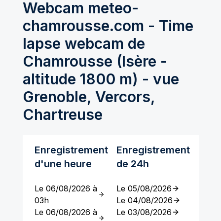
Webcam meteo-
chamrousse.com - Time
lapse webcam de
Chamrousse (Isère -
altitude 1800 m) - vue
Grenoble, Vercors,
Chartreuse
Enregistrement
Enregistrement
d'une heure
de 24h
Le 06/08/2026 à
Le 05/08/2026
03h
Le 04/08/2026
Le 06/08/2026 à
Le 03/08/2026