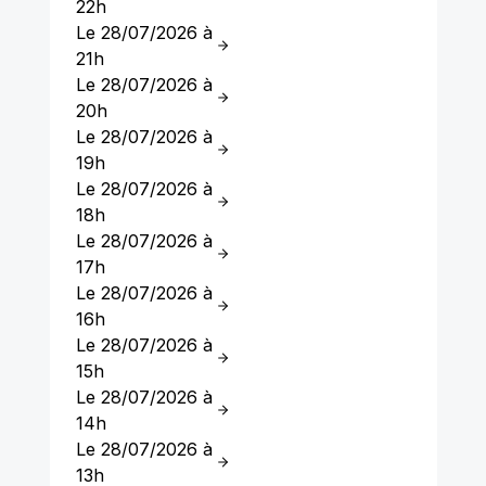
22h
Le 28/07/2026 à
21h
Le 28/07/2026 à
20h
Le 28/07/2026 à
19h
Le 28/07/2026 à
18h
Le 28/07/2026 à
17h
Le 28/07/2026 à
16h
Le 28/07/2026 à
15h
Le 28/07/2026 à
14h
Le 28/07/2026 à
13h