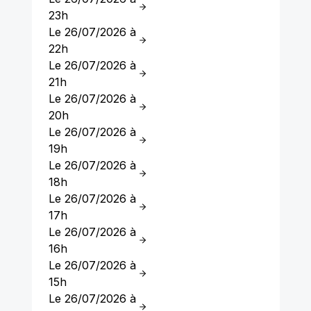
23h
Le 26/07/2026 à
22h
Le 26/07/2026 à
21h
Le 26/07/2026 à
20h
Le 26/07/2026 à
19h
Le 26/07/2026 à
18h
Le 26/07/2026 à
17h
Le 26/07/2026 à
16h
Le 26/07/2026 à
15h
Le 26/07/2026 à