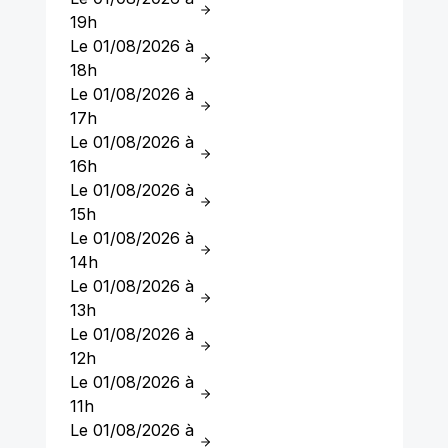
19h
Le 01/08/2026 à
18h
Le 01/08/2026 à
17h
Le 01/08/2026 à
16h
Le 01/08/2026 à
15h
Le 01/08/2026 à
14h
Le 01/08/2026 à
13h
Le 01/08/2026 à
12h
Le 01/08/2026 à
11h
Le 01/08/2026 à