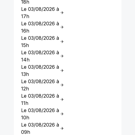
18h
Le 03/08/2026 à
17h
Le 03/08/2026 à
16h
Le 03/08/2026 à
15h
Le 03/08/2026 à
14h
Le 03/08/2026 à
13h
Le 03/08/2026 à
12h
Le 03/08/2026 à
11h
Le 03/08/2026 à
10h
Le 03/08/2026 à
09h