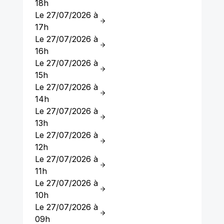
18h
Le 27/07/2026 à
17h
Le 27/07/2026 à
16h
Le 27/07/2026 à
15h
Le 27/07/2026 à
14h
Le 27/07/2026 à
13h
Le 27/07/2026 à
12h
Le 27/07/2026 à
11h
Le 27/07/2026 à
10h
Le 27/07/2026 à
09h