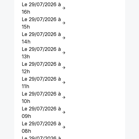
Le 29/07/2026 à
16h
Le 29/07/2026 à
15h
Le 29/07/2026 à
14h
Le 29/07/2026 à
13h
Le 29/07/2026 à
12h
Le 29/07/2026 à
11h
Le 29/07/2026 à
10h
Le 29/07/2026 à
09h
Le 29/07/2026 à
08h
Le 29/07/2026 à