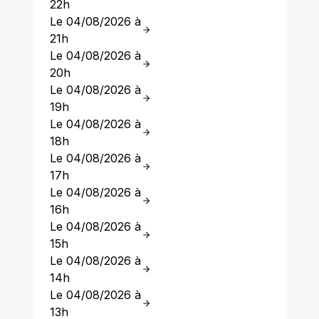
22h
Le 04/08/2026 à
21h
Le 04/08/2026 à
20h
Le 04/08/2026 à
19h
Le 04/08/2026 à
18h
Le 04/08/2026 à
17h
Le 04/08/2026 à
16h
Le 04/08/2026 à
15h
Le 04/08/2026 à
14h
Le 04/08/2026 à
13h