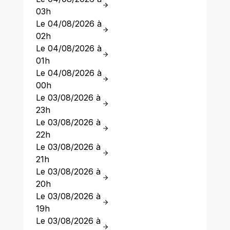
03h
Le 04/08/2026 à
02h
Le 04/08/2026 à
01h
Le 04/08/2026 à
00h
Le 03/08/2026 à
23h
Le 03/08/2026 à
22h
Le 03/08/2026 à
21h
Le 03/08/2026 à
20h
Le 03/08/2026 à
19h
Le 03/08/2026 à