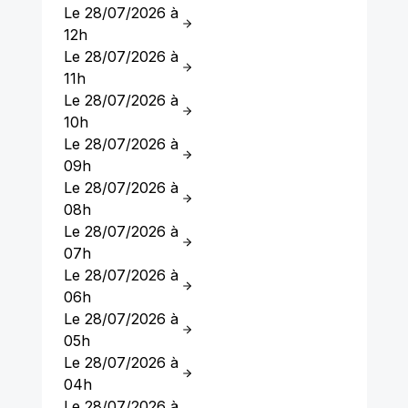
Le 28/07/2026 à
12h
Le 28/07/2026 à
11h
Le 28/07/2026 à
10h
Le 28/07/2026 à
09h
Le 28/07/2026 à
08h
Le 28/07/2026 à
07h
Le 28/07/2026 à
06h
Le 28/07/2026 à
05h
Le 28/07/2026 à
04h
Le 28/07/2026 à