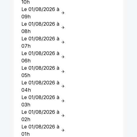
10h
Le 01/08/2026 à
09h
Le 01/08/2026 à
08h
Le 01/08/2026 à
07h
Le 01/08/2026 à
06h
Le 01/08/2026 à
05h
Le 01/08/2026 à
04h
Le 01/08/2026 à
03h
Le 01/08/2026 à
02h
Le 01/08/2026 à
01h