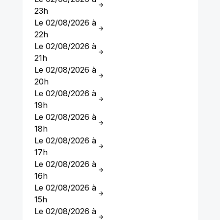
23h
Le 02/08/2026 à
22h
Le 02/08/2026 à
21h
Le 02/08/2026 à
20h
Le 02/08/2026 à
19h
Le 02/08/2026 à
18h
Le 02/08/2026 à
17h
Le 02/08/2026 à
16h
Le 02/08/2026 à
15h
Le 02/08/2026 à