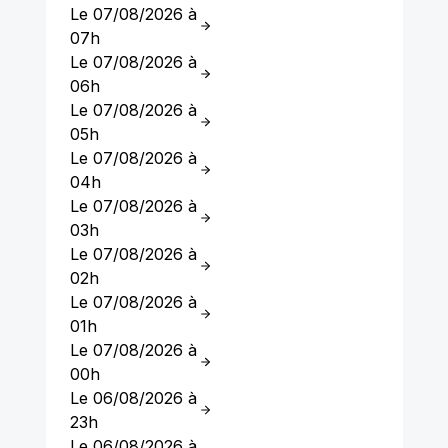
Le 07/08/2026 à
07h
Le 07/08/2026 à
06h
Le 07/08/2026 à
05h
Le 07/08/2026 à
04h
Le 07/08/2026 à
03h
Le 07/08/2026 à
02h
Le 07/08/2026 à
01h
Le 07/08/2026 à
00h
Le 06/08/2026 à
23h
Le 06/08/2026 à