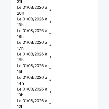
21h
Le 01/08/2026 à
20h
Le 01/08/2026 à
19h
Le 01/08/2026 à
18h
Le 01/08/2026 à
17h
Le 01/08/2026 à
16h
Le 01/08/2026 à
15h
Le 01/08/2026 à
14h
Le 01/08/2026 à
13h
Le 01/08/2026 à
12h