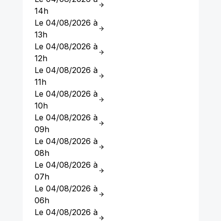
14h
Le 04/08/2026 à
13h
Le 04/08/2026 à
12h
Le 04/08/2026 à
11h
Le 04/08/2026 à
10h
Le 04/08/2026 à
09h
Le 04/08/2026 à
08h
Le 04/08/2026 à
07h
Le 04/08/2026 à
06h
Le 04/08/2026 à