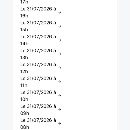
17h
Le 31/07/2026 à
16h
Le 31/07/2026 à
15h
Le 31/07/2026 à
14h
Le 31/07/2026 à
13h
Le 31/07/2026 à
12h
Le 31/07/2026 à
11h
Le 31/07/2026 à
10h
Le 31/07/2026 à
09h
Le 31/07/2026 à
08h