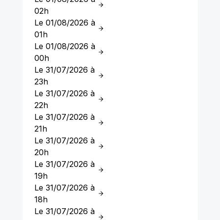
02h
Le 01/08/2026 à
01h
Le 01/08/2026 à
00h
Le 31/07/2026 à
23h
Le 31/07/2026 à
22h
Le 31/07/2026 à
21h
Le 31/07/2026 à
20h
Le 31/07/2026 à
19h
Le 31/07/2026 à
18h
Le 31/07/2026 à