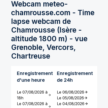
Webcam meteo-
chamrousse.com - Time
lapse webcam de
Chamrousse (Isère -
altitude 1800 m) - vue
Grenoble, Vercors,
Chartreuse
Enregistrement
Enregistrement
d'une heure
de 24h
Le 07/08/2026 à
Le 06/08/2026
18h
Le 05/08/2026
Le 07/08/2026 à
Le 04/08/2026