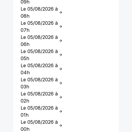
09h
Le 05/08/2026 à
08h
Le 05/08/2026 à
07h
Le 05/08/2026 à
06h
Le 05/08/2026 à
05h
Le 05/08/2026 à
04h
Le 05/08/2026 à
03h
Le 05/08/2026 à
02h
Le 05/08/2026 à
01h
Le 05/08/2026 à
00h