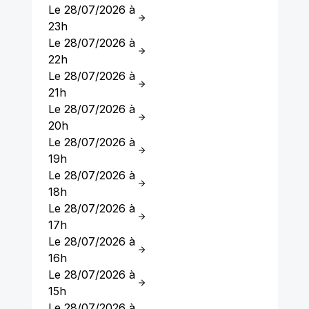
Le 28/07/2026 à
23h
Le 28/07/2026 à
22h
Le 28/07/2026 à
21h
Le 28/07/2026 à
20h
Le 28/07/2026 à
19h
Le 28/07/2026 à
18h
Le 28/07/2026 à
17h
Le 28/07/2026 à
16h
Le 28/07/2026 à
15h
Le 28/07/2026 à