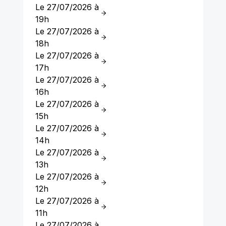
Le 27/07/2026 à
19h
Le 27/07/2026 à
18h
Le 27/07/2026 à
17h
Le 27/07/2026 à
16h
Le 27/07/2026 à
15h
Le 27/07/2026 à
14h
Le 27/07/2026 à
13h
Le 27/07/2026 à
12h
Le 27/07/2026 à
11h
Le 27/07/2026 à