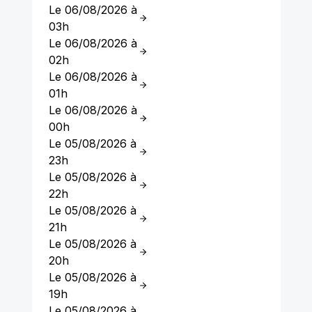
Le 06/08/2026 à
03h
Le 06/08/2026 à
02h
Le 06/08/2026 à
01h
Le 06/08/2026 à
00h
Le 05/08/2026 à
23h
Le 05/08/2026 à
22h
Le 05/08/2026 à
21h
Le 05/08/2026 à
20h
Le 05/08/2026 à
19h
Le 05/08/2026 à