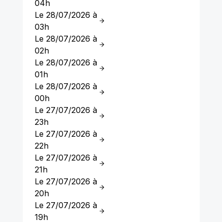
04h
Le 28/07/2026 à
03h
Le 28/07/2026 à
02h
Le 28/07/2026 à
01h
Le 28/07/2026 à
00h
Le 27/07/2026 à
23h
Le 27/07/2026 à
22h
Le 27/07/2026 à
21h
Le 27/07/2026 à
20h
Le 27/07/2026 à
19h