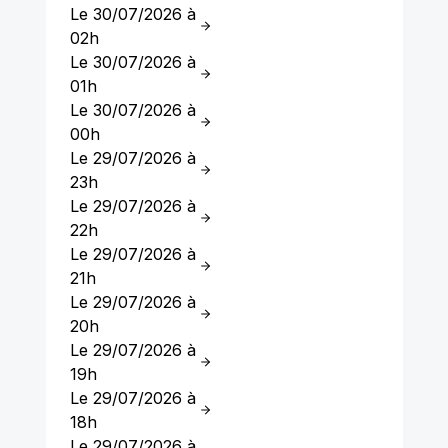
Le 30/07/2026 à
02h
Le 30/07/2026 à
01h
Le 30/07/2026 à
00h
Le 29/07/2026 à
23h
Le 29/07/2026 à
22h
Le 29/07/2026 à
21h
Le 29/07/2026 à
20h
Le 29/07/2026 à
19h
Le 29/07/2026 à
18h
Le 29/07/2026 à