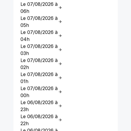
Le 07/08/2026 à
06h
Le 07/08/2026 à
05h
Le 07/08/2026 à
04h
Le 07/08/2026 à
03h
Le 07/08/2026 à
02h
Le 07/08/2026 à
01h
Le 07/08/2026 à
00h
Le 06/08/2026 à
23h
Le 06/08/2026 à
22h
Le 06/08/2026 à