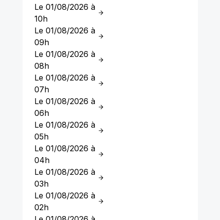
Le 01/08/2026 à
10h
Le 01/08/2026 à
09h
Le 01/08/2026 à
08h
Le 01/08/2026 à
07h
Le 01/08/2026 à
06h
Le 01/08/2026 à
05h
Le 01/08/2026 à
04h
Le 01/08/2026 à
03h
Le 01/08/2026 à
02h
Le 01/08/2026 à