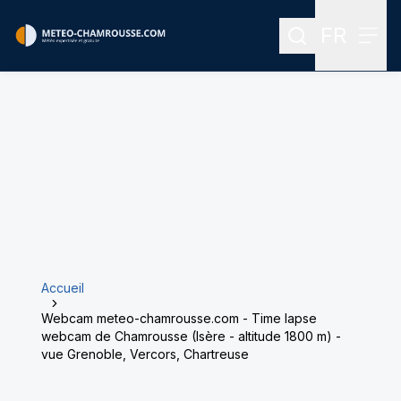
FR
Rechercher
Menu
Menu des
Accueil
Webcam meteo-chamrousse.com - Time lapse
webcam de Chamrousse (Isère - altitude 1800 m) -
vue Grenoble, Vercors, Chartreuse