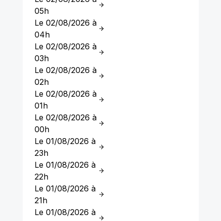
05h
Le 02/08/2026 à
04h
Le 02/08/2026 à
03h
Le 02/08/2026 à
02h
Le 02/08/2026 à
01h
Le 02/08/2026 à
00h
Le 01/08/2026 à
23h
Le 01/08/2026 à
22h
Le 01/08/2026 à
21h
Le 01/08/2026 à