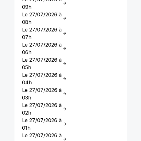
09h
Le 27/07/2026 à
08h
Le 27/07/2026 à
07h
Le 27/07/2026 à
06h
Le 27/07/2026 à
05h
Le 27/07/2026 à
04h
Le 27/07/2026 à
03h
Le 27/07/2026 à
02h
Le 27/07/2026 à
01h
Le 27/07/2026 à