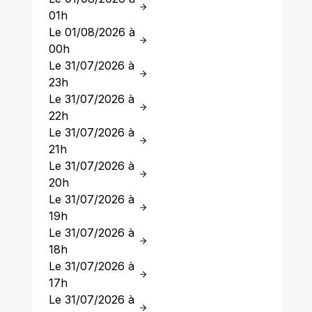
01h
Le 01/08/2026 à
00h
Le 31/07/2026 à
23h
Le 31/07/2026 à
22h
Le 31/07/2026 à
21h
Le 31/07/2026 à
20h
Le 31/07/2026 à
19h
Le 31/07/2026 à
18h
Le 31/07/2026 à
17h
Le 31/07/2026 à