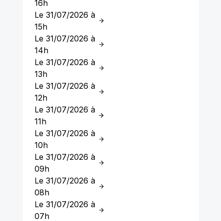
16h
Le 31/07/2026 à
15h
Le 31/07/2026 à
14h
Le 31/07/2026 à
13h
Le 31/07/2026 à
12h
Le 31/07/2026 à
11h
Le 31/07/2026 à
10h
Le 31/07/2026 à
09h
Le 31/07/2026 à
08h
Le 31/07/2026 à
07h