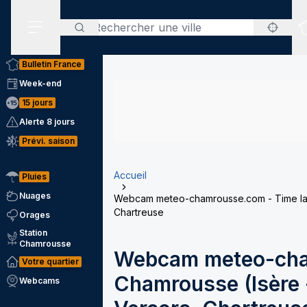
Rechercher
Menu secondaire
Bulletin France
Week-end
15 jours
Alerte 8 jours
Prévi. saison
Accueil
Pluies
Nuages
Webcam meteo-chamrousse.com - Time laps
Chartreuse
Orages
Station
Chamrousse
Webcam meteo-cha
Votre quartier
Chamrousse (Isère -
Webcams