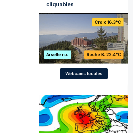
cliquables
Croix
16.3°C
Arselle
n.c
Roche B.
22.4°C
Webcams locales