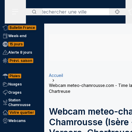
Rechercher
Menu secondaire
Bulletin France
Week-end
15 jours
Alerte 8 jours
Prévi. saison
Accueil
Pluies
Nuages
Webcam meteo-chamrousse.com - Time laps
Chartreuse
Orages
Station
Chamrousse
Webcam meteo-cha
Votre quartier
Chamrousse (Isère -
Webcams