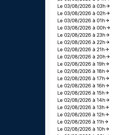
Le 03/08/2026 à 03h
Le 03/08/2026 à 02h
Le 03/08/2026 à 01h
Le 03/08/2026 à 00h
Le 02/08/2026 à 23h
Le 02/08/2026 à 22h
Le 02/08/2026 à 21h
Le 02/08/2026 à 20h
Le 02/08/2026 à 19h
Le 02/08/2026 à 18h
Le 02/08/2026 à 17h
Le 02/08/2026 à 16h
Le 02/08/2026 à 15h
Le 02/08/2026 à 14h
Le 02/08/2026 à 13h
Le 02/08/2026 à 12h
Le 02/08/2026 à 11h
Le 02/08/2026 à 10h