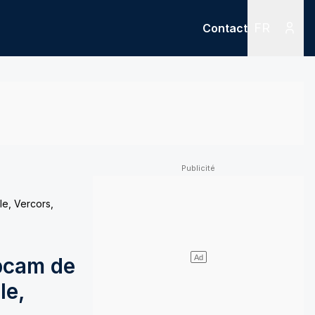
FR
Contact
Menu
Menu des
e, Vercors,
bcam de
le,