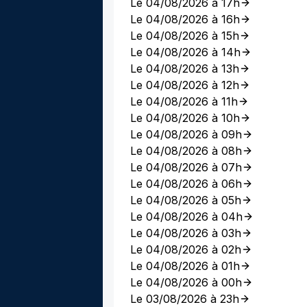
Le 04/08/2026 à 17h
Le 04/08/2026 à 16h
Le 04/08/2026 à 15h
Le 04/08/2026 à 14h
Le 04/08/2026 à 13h
Le 04/08/2026 à 12h
Le 04/08/2026 à 11h
Le 04/08/2026 à 10h
Le 04/08/2026 à 09h
Le 04/08/2026 à 08h
Le 04/08/2026 à 07h
Le 04/08/2026 à 06h
Le 04/08/2026 à 05h
Le 04/08/2026 à 04h
Le 04/08/2026 à 03h
Le 04/08/2026 à 02h
Le 04/08/2026 à 01h
Le 04/08/2026 à 00h
Le 03/08/2026 à 23h