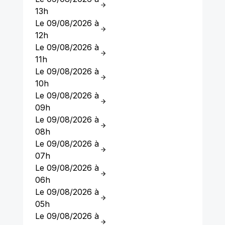
13h
Le 09/08/2026 à
12h
Le 09/08/2026 à
11h
Le 09/08/2026 à
10h
Le 09/08/2026 à
09h
Le 09/08/2026 à
08h
Le 09/08/2026 à
07h
Le 09/08/2026 à
06h
Le 09/08/2026 à
05h
Le 09/08/2026 à