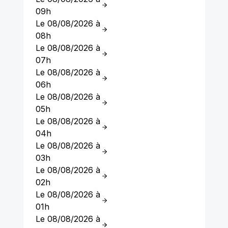
09h
Le 08/08/2026 à
08h
Le 08/08/2026 à
07h
Le 08/08/2026 à
06h
Le 08/08/2026 à
05h
Le 08/08/2026 à
04h
Le 08/08/2026 à
03h
Le 08/08/2026 à
02h
Le 08/08/2026 à
01h
Le 08/08/2026 à