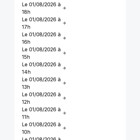
Le 01/08/2026 à
18h
Le 01/08/2026 à
17h
Le 01/08/2026 à
16h
Le 01/08/2026 à
15h
Le 01/08/2026 à
14h
Le 01/08/2026 à
13h
Le 01/08/2026 à
12h
Le 01/08/2026 à
11h
Le 01/08/2026 à
10h
Le 01/08/2026 à