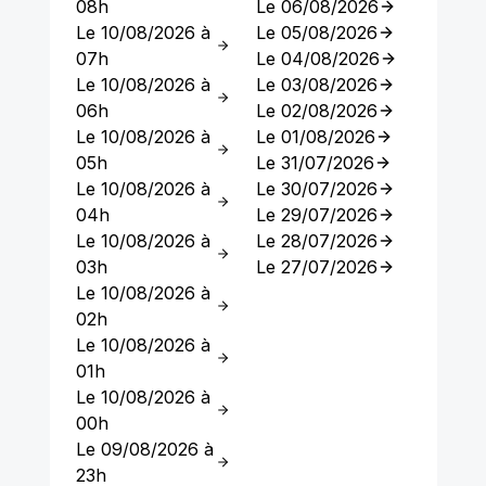
08h
Le 06/08/2026
Le 10/08/2026 à
Le 05/08/2026
07h
Le 04/08/2026
Le 10/08/2026 à
Le 03/08/2026
06h
Le 02/08/2026
Le 10/08/2026 à
Le 01/08/2026
05h
Le 31/07/2026
Le 10/08/2026 à
Le 30/07/2026
04h
Le 29/07/2026
Le 10/08/2026 à
Le 28/07/2026
03h
Le 27/07/2026
Le 10/08/2026 à
02h
Le 10/08/2026 à
01h
Le 10/08/2026 à
00h
Le 09/08/2026 à
23h