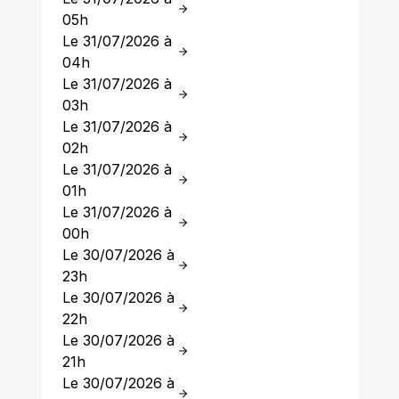
05h
Le 31/07/2026 à
04h
Le 31/07/2026 à
03h
Le 31/07/2026 à
02h
Le 31/07/2026 à
01h
Le 31/07/2026 à
00h
Le 30/07/2026 à
23h
Le 30/07/2026 à
22h
Le 30/07/2026 à
21h
Le 30/07/2026 à