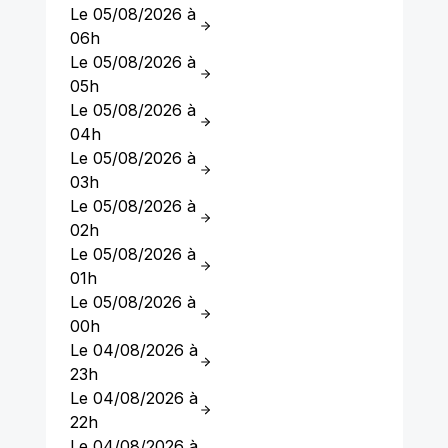
Le 05/08/2026 à
06h
Le 05/08/2026 à
05h
Le 05/08/2026 à
04h
Le 05/08/2026 à
03h
Le 05/08/2026 à
02h
Le 05/08/2026 à
01h
Le 05/08/2026 à
00h
Le 04/08/2026 à
23h
Le 04/08/2026 à
22h
Le 04/08/2026 à