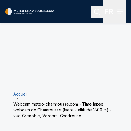
FR
Rechercher
Menu
Menu des
Accueil
Webcam meteo-chamrousse.com - Time lapse
webcam de Chamrousse (Isère - altitude 1800 m) -
vue Grenoble, Vercors, Chartreuse