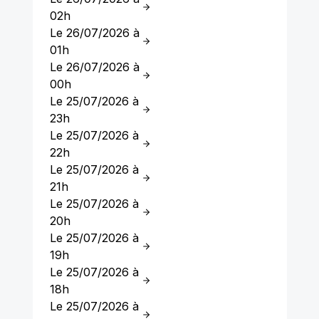
02h
Le 26/07/2026 à
01h
Le 26/07/2026 à
00h
Le 25/07/2026 à
23h
Le 25/07/2026 à
22h
Le 25/07/2026 à
21h
Le 25/07/2026 à
20h
Le 25/07/2026 à
19h
Le 25/07/2026 à
18h
Le 25/07/2026 à