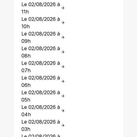
Le 02/08/2026 à
11h
Le 02/08/2026 à
10h
Le 02/08/2026 à
09h
Le 02/08/2026 à
08h
Le 02/08/2026 à
07h
Le 02/08/2026 à
06h
Le 02/08/2026 à
05h
Le 02/08/2026 à
04h
Le 02/08/2026 à
03h
Le 02/08/2026 à