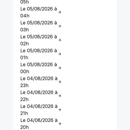
05h
Le 05/08/2026 à
04h
Le 05/08/2026 à
03h
Le 05/08/2026 à
02h
Le 05/08/2026 à
01h
Le 05/08/2026 à
00h
Le 04/08/2026 à
23h
Le 04/08/2026 à
22h
Le 04/08/2026 à
21h
Le 04/08/2026 à
20h