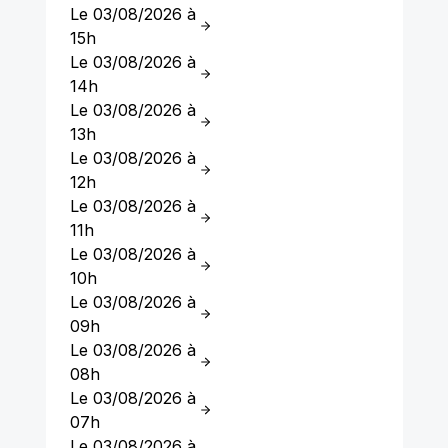
Le 03/08/2026 à
15h
Le 03/08/2026 à
14h
Le 03/08/2026 à
13h
Le 03/08/2026 à
12h
Le 03/08/2026 à
11h
Le 03/08/2026 à
10h
Le 03/08/2026 à
09h
Le 03/08/2026 à
08h
Le 03/08/2026 à
07h
Le 03/08/2026 à