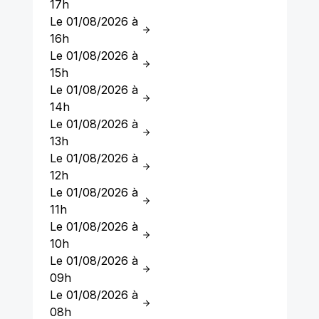
17h
Le 01/08/2026 à
16h
Le 01/08/2026 à
15h
Le 01/08/2026 à
14h
Le 01/08/2026 à
13h
Le 01/08/2026 à
12h
Le 01/08/2026 à
11h
Le 01/08/2026 à
10h
Le 01/08/2026 à
09h
Le 01/08/2026 à
08h