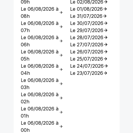
09h
Le 02/08/2026
Le 06/08/2026 à
Le 01/08/2026
08h
Le 31/07/2026
Le 06/08/2026 à
Le 30/07/2026
07h
Le 29/07/2026
Le 06/08/2026 à
Le 28/07/2026
06h
Le 27/07/2026
Le 06/08/2026 à
Le 26/07/2026
05h
Le 25/07/2026
Le 06/08/2026 à
Le 24/07/2026
04h
Le 23/07/2026
Le 06/08/2026 à
03h
Le 06/08/2026 à
02h
Le 06/08/2026 à
01h
Le 06/08/2026 à
00h