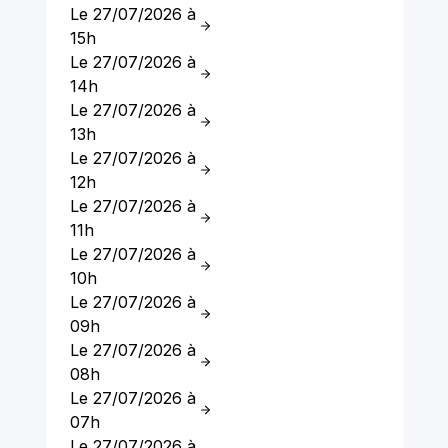
Le 27/07/2026 à
15h
Le 27/07/2026 à
14h
Le 27/07/2026 à
13h
Le 27/07/2026 à
12h
Le 27/07/2026 à
11h
Le 27/07/2026 à
10h
Le 27/07/2026 à
09h
Le 27/07/2026 à
08h
Le 27/07/2026 à
07h
Le 27/07/2026 à