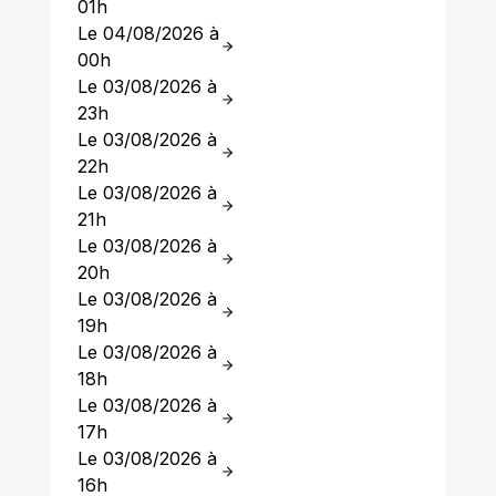
01h
Le 04/08/2026 à
00h
Le 03/08/2026 à
23h
Le 03/08/2026 à
22h
Le 03/08/2026 à
21h
Le 03/08/2026 à
20h
Le 03/08/2026 à
19h
Le 03/08/2026 à
18h
Le 03/08/2026 à
17h
Le 03/08/2026 à
16h