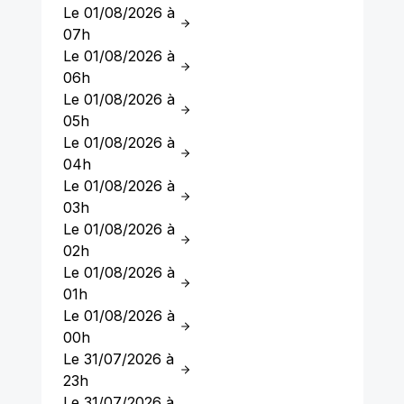
Le 01/08/2026 à
07h
Le 01/08/2026 à
06h
Le 01/08/2026 à
05h
Le 01/08/2026 à
04h
Le 01/08/2026 à
03h
Le 01/08/2026 à
02h
Le 01/08/2026 à
01h
Le 01/08/2026 à
00h
Le 31/07/2026 à
23h
Le 31/07/2026 à