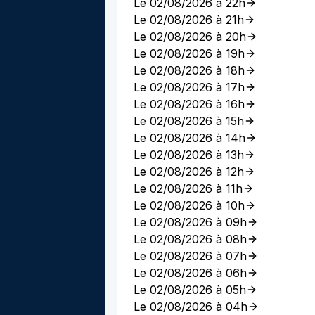
Le 02/08/2026 à 22h
Le 02/08/2026 à 21h
Le 02/08/2026 à 20h
Le 02/08/2026 à 19h
Le 02/08/2026 à 18h
Le 02/08/2026 à 17h
Le 02/08/2026 à 16h
Le 02/08/2026 à 15h
Le 02/08/2026 à 14h
Le 02/08/2026 à 13h
Le 02/08/2026 à 12h
Le 02/08/2026 à 11h
Le 02/08/2026 à 10h
Le 02/08/2026 à 09h
Le 02/08/2026 à 08h
Le 02/08/2026 à 07h
Le 02/08/2026 à 06h
Le 02/08/2026 à 05h
Le 02/08/2026 à 04h