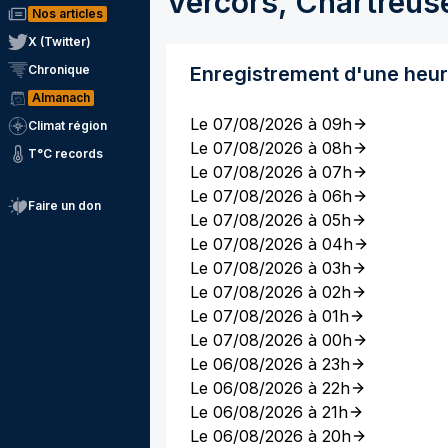
Vercors, Chartreus
Nos articles
X (Twitter)
Chronique
Enregistrement d'une heu
Almanach
Le 07/08/2026 à 09h
Climat région
Le 07/08/2026 à 08h
T°C records
Le 07/08/2026 à 07h
Le 07/08/2026 à 06h
Faire un don
Le 07/08/2026 à 05h
Le 07/08/2026 à 04h
Le 07/08/2026 à 03h
Le 07/08/2026 à 02h
Le 07/08/2026 à 01h
Le 07/08/2026 à 00h
Le 06/08/2026 à 23h
Le 06/08/2026 à 22h
Le 06/08/2026 à 21h
Le 06/08/2026 à 20h