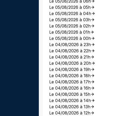
Le 05/08/2026 à 06h
Le 05/08/2026 à 05h
Le 05/08/2026 à 04h
Le 05/08/2026 à 03h
Le 05/08/2026 à 02h
Le 05/08/2026 à 01h
Le 05/08/2026 à 00h
Le 04/08/2026 à 23h
Le 04/08/2026 à 22h
Le 04/08/2026 à 21h
Le 04/08/2026 à 20h
Le 04/08/2026 à 19h
Le 04/08/2026 à 18h
Le 04/08/2026 à 17h
Le 04/08/2026 à 16h
Le 04/08/2026 à 15h
Le 04/08/2026 à 14h
Le 04/08/2026 à 13h
Le 04/08/2026 à 12h