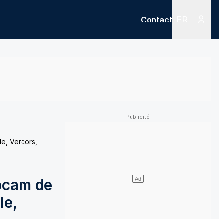
FR
Contact
Menu
Menu des
e, Vercors,
bcam de
le,