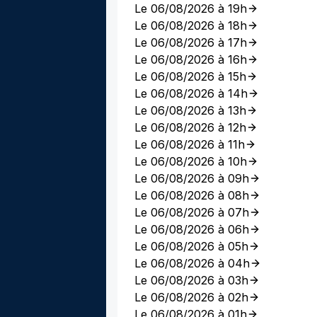
Le 06/08/2026 à 19h
Le 06/08/2026 à 18h
Le 06/08/2026 à 17h
Le 06/08/2026 à 16h
Le 06/08/2026 à 15h
Le 06/08/2026 à 14h
Le 06/08/2026 à 13h
Le 06/08/2026 à 12h
Le 06/08/2026 à 11h
Le 06/08/2026 à 10h
Le 06/08/2026 à 09h
Le 06/08/2026 à 08h
Le 06/08/2026 à 07h
Le 06/08/2026 à 06h
Le 06/08/2026 à 05h
Le 06/08/2026 à 04h
Le 06/08/2026 à 03h
Le 06/08/2026 à 02h
Le 06/08/2026 à 01h