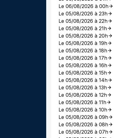
Le 06/08/2026 à 00h
Le 05/08/2026 à 23h
Le 05/08/2026 à 22h
Le 05/08/2026 à 21h
Le 05/08/2026 à 20h
Le 05/08/2026 à 19h
Le 05/08/2026 à 18h
Le 05/08/2026 à 17h
Le 05/08/2026 à 16h
Le 05/08/2026 à 15h
Le 05/08/2026 à 14h
Le 05/08/2026 à 13h
Le 05/08/2026 à 12h
Le 05/08/2026 à 11h
Le 05/08/2026 à 10h
Le 05/08/2026 à 09h
Le 05/08/2026 à 08h
Le 05/08/2026 à 07h