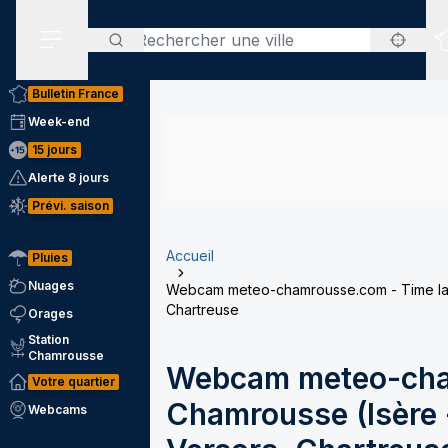
Rechercher
Menu secondaire
Bulletin France
Week-end
15 jours
Alerte 8 jours
Prévi. saison
Accueil
Pluies
Nuages
Webcam meteo-chamrousse.com - Time laps
Chartreuse
Orages
Station
Chamrousse
Webcam meteo-cha
Votre quartier
Chamrousse (Isère -
Webcams