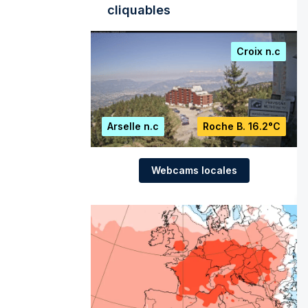
cliquables
Croix
n.c
Arselle
n.c
Roche B.
16.2°C
Webcams locales