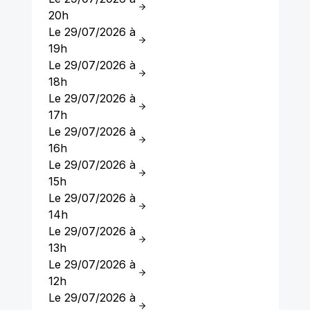
20h
Le 29/07/2026 à
19h
Le 29/07/2026 à
18h
Le 29/07/2026 à
17h
Le 29/07/2026 à
16h
Le 29/07/2026 à
15h
Le 29/07/2026 à
14h
Le 29/07/2026 à
13h
Le 29/07/2026 à
12h
Le 29/07/2026 à