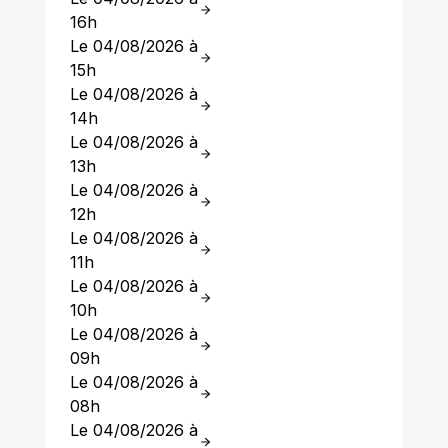
16h
Le 04/08/2026 à
15h
Le 04/08/2026 à
14h
Le 04/08/2026 à
13h
Le 04/08/2026 à
12h
Le 04/08/2026 à
11h
Le 04/08/2026 à
10h
Le 04/08/2026 à
09h
Le 04/08/2026 à
08h
Le 04/08/2026 à