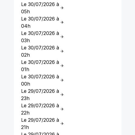
Le 30/07/2026 à
05h
Le 30/07/2026 à
04h
Le 30/07/2026 à
03h
Le 30/07/2026 à
02h
Le 30/07/2026 à
01h
Le 30/07/2026 à
00h
Le 29/07/2026 à
23h
Le 29/07/2026 à
22h
Le 29/07/2026 à
21h
Le 29/07/2026 à