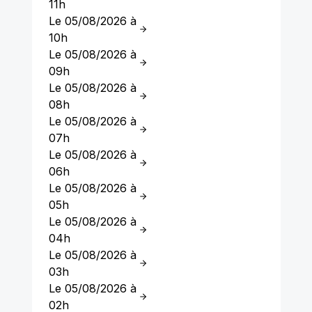
11h
Le 05/08/2026 à
10h
Le 05/08/2026 à
09h
Le 05/08/2026 à
08h
Le 05/08/2026 à
07h
Le 05/08/2026 à
06h
Le 05/08/2026 à
05h
Le 05/08/2026 à
04h
Le 05/08/2026 à
03h
Le 05/08/2026 à
02h