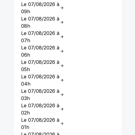
Le 07/08/2026 à
09h
Le 07/08/2026 à
08h
Le 07/08/2026 à
07h
Le 07/08/2026 à
06h
Le 07/08/2026 à
05h
Le 07/08/2026 à
04h
Le 07/08/2026 à
03h
Le 07/08/2026 à
02h
Le 07/08/2026 à
01h
Le 07/08/2026 à