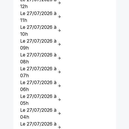
12h
Le 27/07/2026 à
11h
Le 27/07/2026 à
10h
Le 27/07/2026 à
09h
Le 27/07/2026 à
08h
Le 27/07/2026 à
07h
Le 27/07/2026 à
06h
Le 27/07/2026 à
05h
Le 27/07/2026 à
04h
Le 27/07/2026 à