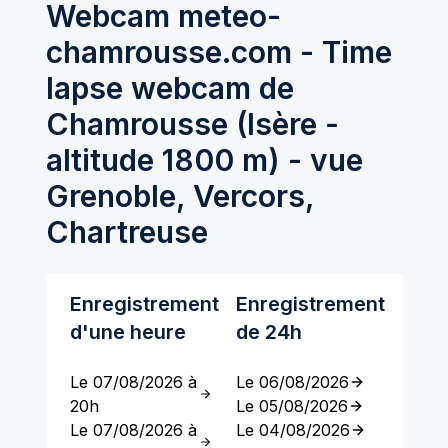
Webcam meteo-
chamrousse.com - Time
lapse webcam de
Chamrousse (Isère -
altitude 1800 m) - vue
Grenoble, Vercors,
Chartreuse
Enregistrement
Enregistrement
d'une heure
de 24h
Le 07/08/2026 à
Le 06/08/2026
20h
Le 05/08/2026
Le 07/08/2026 à
Le 04/08/2026