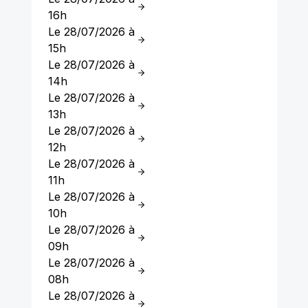
16h
Le 28/07/2026 à
15h
Le 28/07/2026 à
14h
Le 28/07/2026 à
13h
Le 28/07/2026 à
12h
Le 28/07/2026 à
11h
Le 28/07/2026 à
10h
Le 28/07/2026 à
09h
Le 28/07/2026 à
08h
Le 28/07/2026 à