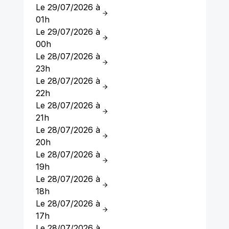
Le 29/07/2026 à
01h
Le 29/07/2026 à
00h
Le 28/07/2026 à
23h
Le 28/07/2026 à
22h
Le 28/07/2026 à
21h
Le 28/07/2026 à
20h
Le 28/07/2026 à
19h
Le 28/07/2026 à
18h
Le 28/07/2026 à
17h
Le 28/07/2026 à