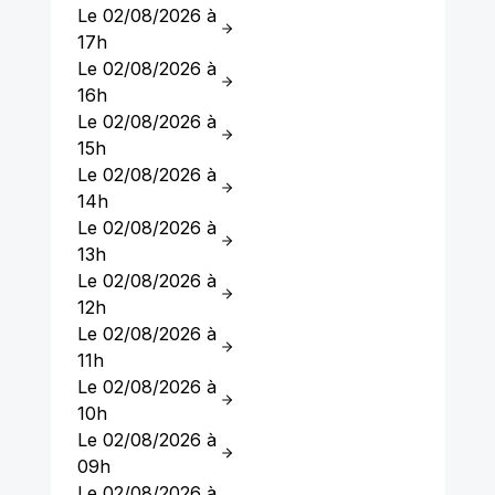
Le 02/08/2026 à
17h
Le 02/08/2026 à
16h
Le 02/08/2026 à
15h
Le 02/08/2026 à
14h
Le 02/08/2026 à
13h
Le 02/08/2026 à
12h
Le 02/08/2026 à
11h
Le 02/08/2026 à
10h
Le 02/08/2026 à
09h
Le 02/08/2026 à