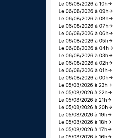
Le 06/08/2026 à 10h
Le 06/08/2026 à 09h
Le 06/08/2026 à 08h
Le 06/08/2026 à 07h
Le 06/08/2026 à 06h
Le 06/08/2026 à 05h
Le 06/08/2026 à 04h
Le 06/08/2026 à 03h
Le 06/08/2026 à 02h
Le 06/08/2026 à 01h
Le 06/08/2026 à 00h
Le 05/08/2026 à 23h
Le 05/08/2026 à 22h
Le 05/08/2026 à 21h
Le 05/08/2026 à 20h
Le 05/08/2026 à 19h
Le 05/08/2026 à 18h
Le 05/08/2026 à 17h
Le 05/08/2026 à 16h