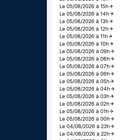
Le 05/08/2026 à 15h
Le 05/08/2026 à 14h
Le 05/08/2026 à 13h
Le 05/08/2026 à 12h
Le 05/08/2026 à 11h
Le 05/08/2026 à 10h
Le 05/08/2026 à 09h
Le 05/08/2026 à 08h
Le 05/08/2026 à 07h
Le 05/08/2026 à 06h
Le 05/08/2026 à 05h
Le 05/08/2026 à 04h
Le 05/08/2026 à 03h
Le 05/08/2026 à 02h
Le 05/08/2026 à 01h
Le 05/08/2026 à 00h
Le 04/08/2026 à 23h
Le 04/08/2026 à 22h