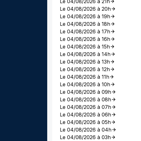
Le 04/08/2026 à 21h
Le 04/08/2026 à 20h
Le 04/08/2026 à 19h
Le 04/08/2026 à 18h
Le 04/08/2026 à 17h
Le 04/08/2026 à 16h
Le 04/08/2026 à 15h
Le 04/08/2026 à 14h
Le 04/08/2026 à 13h
Le 04/08/2026 à 12h
Le 04/08/2026 à 11h
Le 04/08/2026 à 10h
Le 04/08/2026 à 09h
Le 04/08/2026 à 08h
Le 04/08/2026 à 07h
Le 04/08/2026 à 06h
Le 04/08/2026 à 05h
Le 04/08/2026 à 04h
Le 04/08/2026 à 03h