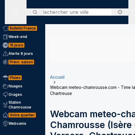
Rechercher
Menu secondaire
Bulletin France
Week-end
15 jours
Alerte 8 jours
Prévi. saison
Accueil
Pluies
Nuages
Webcam meteo-chamrousse.com - Time laps
Chartreuse
Orages
Station
Chamrousse
Webcam meteo-cha
Votre quartier
Chamrousse (Isère -
Webcams