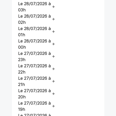
Le 28/07/2026 à
03h
Le 28/07/2026 à
02h
Le 28/07/2026 à
01h
Le 28/07/2026 à
00h
Le 27/07/2026 à
23h
Le 27/07/2026 à
22h
Le 27/07/2026 à
21h
Le 27/07/2026 à
20h
Le 27/07/2026 à
19h
Le 27/07/2026 à