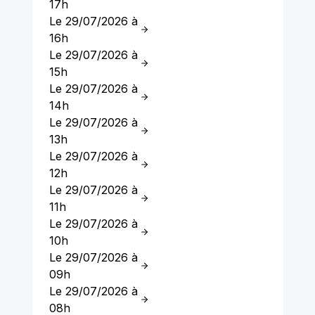
17h
Le 29/07/2026 à
16h
Le 29/07/2026 à
15h
Le 29/07/2026 à
14h
Le 29/07/2026 à
13h
Le 29/07/2026 à
12h
Le 29/07/2026 à
11h
Le 29/07/2026 à
10h
Le 29/07/2026 à
09h
Le 29/07/2026 à
08h