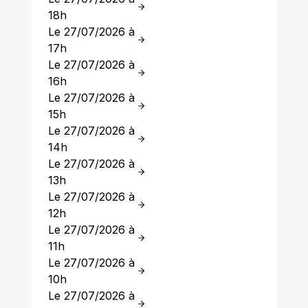
18h
Le 27/07/2026 à
17h
Le 27/07/2026 à
16h
Le 27/07/2026 à
15h
Le 27/07/2026 à
14h
Le 27/07/2026 à
13h
Le 27/07/2026 à
12h
Le 27/07/2026 à
11h
Le 27/07/2026 à
10h
Le 27/07/2026 à