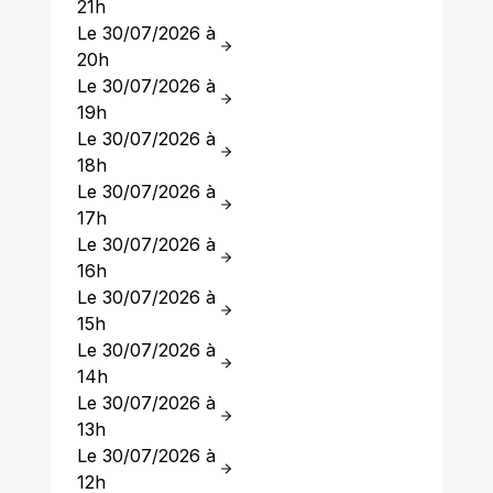
21h
Le 30/07/2026 à
20h
Le 30/07/2026 à
19h
Le 30/07/2026 à
18h
Le 30/07/2026 à
17h
Le 30/07/2026 à
16h
Le 30/07/2026 à
15h
Le 30/07/2026 à
14h
Le 30/07/2026 à
13h
Le 30/07/2026 à
12h