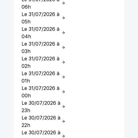
06h
Le 31/07/2026 à
05h
Le 31/07/2026 à
04h
Le 31/07/2026 à
03h
Le 31/07/2026 à
02h
Le 31/07/2026 à
01h
Le 31/07/2026 à
00h
Le 30/07/2026 à
23h
Le 30/07/2026 à
22h
Le 30/07/2026 à