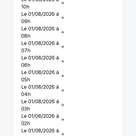
10h
Le 01/08/2026 à
09h
Le 01/08/2026 à
08h
Le 01/08/2026 à
07h
Le 01/08/2026 à
06h
Le 01/08/2026 à
05h
Le 01/08/2026 à
04h
Le 01/08/2026 à
03h
Le 01/08/2026 à
02h
Le 01/08/2026 à