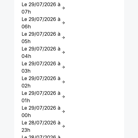
Le 29/07/2026 à
07h
Le 29/07/2026 à
06h
Le 29/07/2026 à
05h
Le 29/07/2026 à
04h
Le 29/07/2026 à
03h
Le 29/07/2026 à
02h
Le 29/07/2026 à
01h
Le 29/07/2026 à
00h
Le 28/07/2026 à
23h
Le 28/07/2026 à