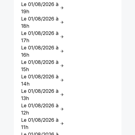
Le 01/08/2026 à
19h
Le 01/08/2026 à
18h
Le 01/08/2026 à
17h
Le 01/08/2026 à
16h
Le 01/08/2026 à
15h
Le 01/08/2026 à
14h
Le 01/08/2026 à
13h
Le 01/08/2026 à
12h
Le 01/08/2026 à
11h
Le 01/08/2026 à