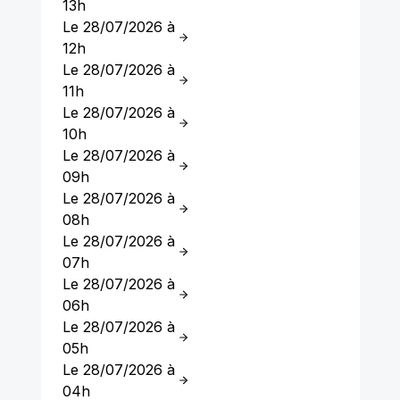
13h
Le 28/07/2026 à
12h
Le 28/07/2026 à
11h
Le 28/07/2026 à
10h
Le 28/07/2026 à
09h
Le 28/07/2026 à
08h
Le 28/07/2026 à
07h
Le 28/07/2026 à
06h
Le 28/07/2026 à
05h
Le 28/07/2026 à
04h