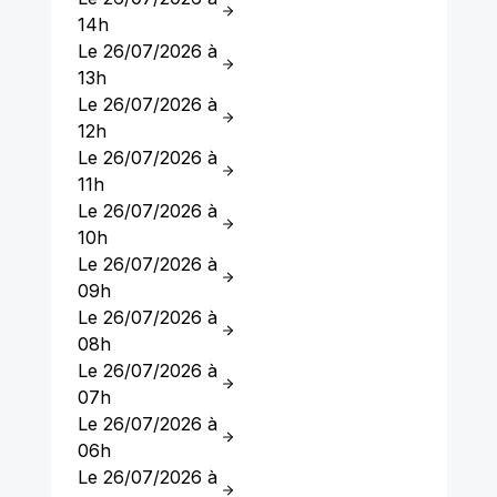
14h
Le 26/07/2026 à
13h
Le 26/07/2026 à
12h
Le 26/07/2026 à
11h
Le 26/07/2026 à
10h
Le 26/07/2026 à
09h
Le 26/07/2026 à
08h
Le 26/07/2026 à
07h
Le 26/07/2026 à
06h
Le 26/07/2026 à