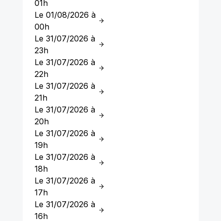
01h
Le 01/08/2026 à
00h
Le 31/07/2026 à
23h
Le 31/07/2026 à
22h
Le 31/07/2026 à
21h
Le 31/07/2026 à
20h
Le 31/07/2026 à
19h
Le 31/07/2026 à
18h
Le 31/07/2026 à
17h
Le 31/07/2026 à
16h