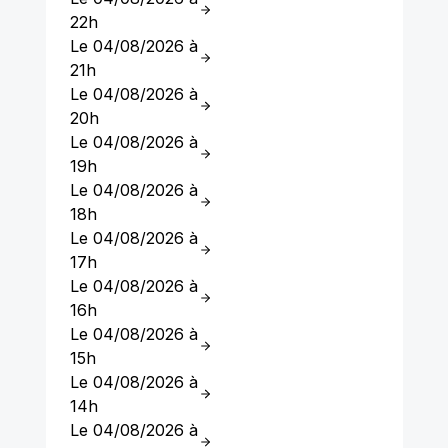
22h
Le 04/08/2026 à
21h
Le 04/08/2026 à
20h
Le 04/08/2026 à
19h
Le 04/08/2026 à
18h
Le 04/08/2026 à
17h
Le 04/08/2026 à
16h
Le 04/08/2026 à
15h
Le 04/08/2026 à
14h
Le 04/08/2026 à