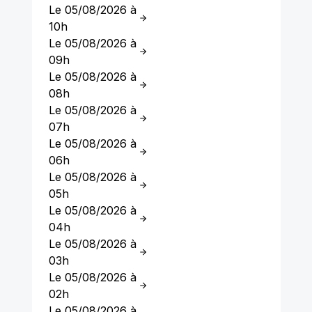
Le 05/08/2026 à
10h
Le 05/08/2026 à
09h
Le 05/08/2026 à
08h
Le 05/08/2026 à
07h
Le 05/08/2026 à
06h
Le 05/08/2026 à
05h
Le 05/08/2026 à
04h
Le 05/08/2026 à
03h
Le 05/08/2026 à
02h
Le 05/08/2026 à