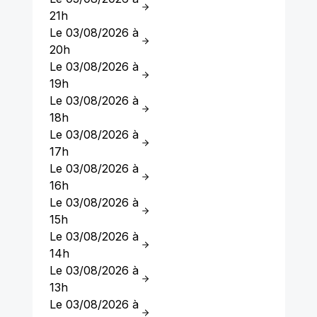
21h
Le 03/08/2026 à
20h
Le 03/08/2026 à
19h
Le 03/08/2026 à
18h
Le 03/08/2026 à
17h
Le 03/08/2026 à
16h
Le 03/08/2026 à
15h
Le 03/08/2026 à
14h
Le 03/08/2026 à
13h
Le 03/08/2026 à