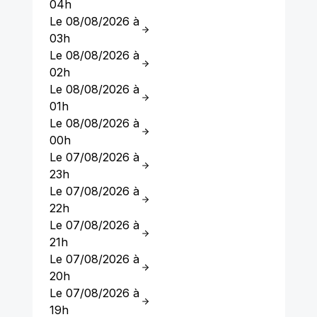
04h
Le 08/08/2026 à
03h
Le 08/08/2026 à
02h
Le 08/08/2026 à
01h
Le 08/08/2026 à
00h
Le 07/08/2026 à
23h
Le 07/08/2026 à
22h
Le 07/08/2026 à
21h
Le 07/08/2026 à
20h
Le 07/08/2026 à
19h