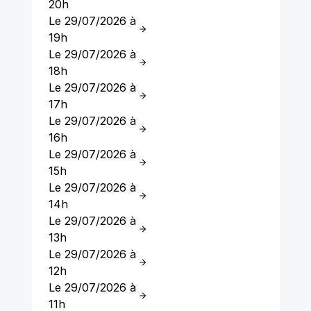
20h
Le 29/07/2026 à
19h
Le 29/07/2026 à
18h
Le 29/07/2026 à
17h
Le 29/07/2026 à
16h
Le 29/07/2026 à
15h
Le 29/07/2026 à
14h
Le 29/07/2026 à
13h
Le 29/07/2026 à
12h
Le 29/07/2026 à
11h