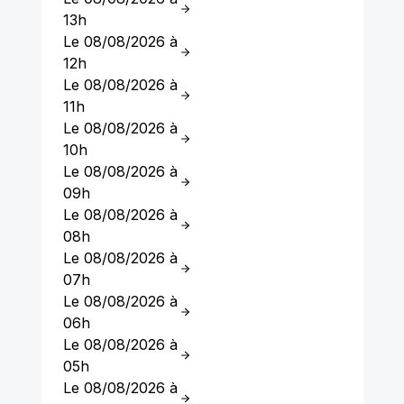
13h
Le 08/08/2026 à
12h
Le 08/08/2026 à
11h
Le 08/08/2026 à
10h
Le 08/08/2026 à
09h
Le 08/08/2026 à
08h
Le 08/08/2026 à
07h
Le 08/08/2026 à
06h
Le 08/08/2026 à
05h
Le 08/08/2026 à