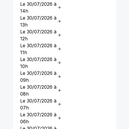
Le 30/07/2026 à
14h
Le 30/07/2026 à
13h
Le 30/07/2026 à
12h
Le 30/07/2026 à
11h
Le 30/07/2026 à
10h
Le 30/07/2026 à
09h
Le 30/07/2026 à
08h
Le 30/07/2026 à
07h
Le 30/07/2026 à
06h
Le 30/07/2026 à