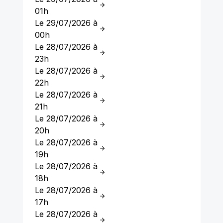
01h
Le 29/07/2026 à
00h
Le 28/07/2026 à
23h
Le 28/07/2026 à
22h
Le 28/07/2026 à
21h
Le 28/07/2026 à
20h
Le 28/07/2026 à
19h
Le 28/07/2026 à
18h
Le 28/07/2026 à
17h
Le 28/07/2026 à