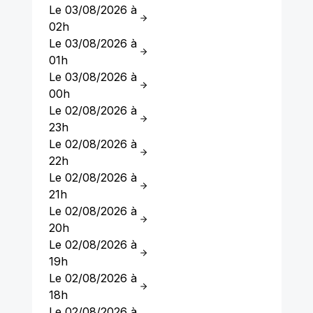
Le 03/08/2026 à
02h
Le 03/08/2026 à
01h
Le 03/08/2026 à
00h
Le 02/08/2026 à
23h
Le 02/08/2026 à
22h
Le 02/08/2026 à
21h
Le 02/08/2026 à
20h
Le 02/08/2026 à
19h
Le 02/08/2026 à
18h
Le 02/08/2026 à