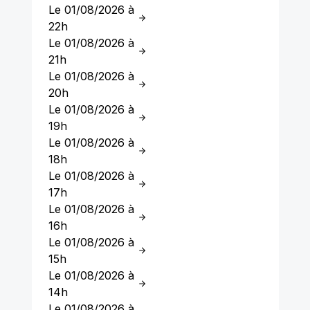
Le 01/08/2026 à
22h
Le 01/08/2026 à
21h
Le 01/08/2026 à
20h
Le 01/08/2026 à
19h
Le 01/08/2026 à
18h
Le 01/08/2026 à
17h
Le 01/08/2026 à
16h
Le 01/08/2026 à
15h
Le 01/08/2026 à
14h
Le 01/08/2026 à