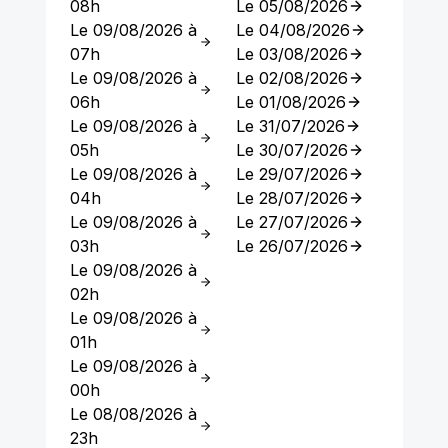
08h
Le 05/08/2026
Le 09/08/2026 à
Le 04/08/2026
07h
Le 03/08/2026
Le 09/08/2026 à
Le 02/08/2026
06h
Le 01/08/2026
Le 09/08/2026 à
Le 31/07/2026
05h
Le 30/07/2026
Le 09/08/2026 à
Le 29/07/2026
04h
Le 28/07/2026
Le 09/08/2026 à
Le 27/07/2026
03h
Le 26/07/2026
Le 09/08/2026 à
02h
Le 09/08/2026 à
01h
Le 09/08/2026 à
00h
Le 08/08/2026 à
23h