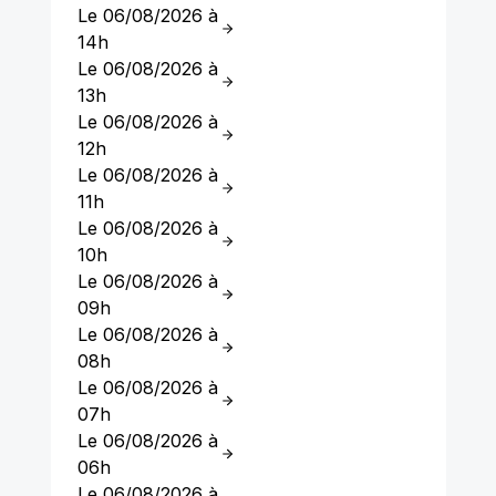
Le 06/08/2026 à
14h
Le 06/08/2026 à
13h
Le 06/08/2026 à
12h
Le 06/08/2026 à
11h
Le 06/08/2026 à
10h
Le 06/08/2026 à
09h
Le 06/08/2026 à
08h
Le 06/08/2026 à
07h
Le 06/08/2026 à
06h
Le 06/08/2026 à