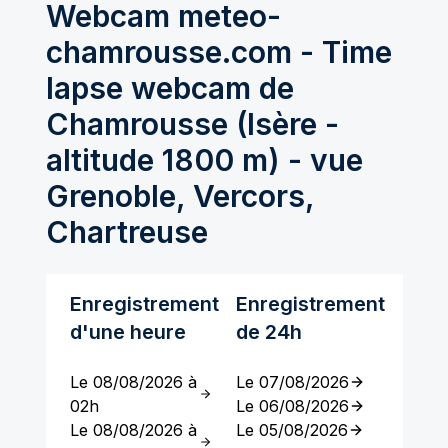
Webcam meteo-
chamrousse.com - Time
lapse webcam de
Chamrousse (Isère -
altitude 1800 m) - vue
Grenoble, Vercors,
Chartreuse
Enregistrement
Enregistrement
d'une heure
de 24h
Le 08/08/2026 à
Le 07/08/2026
02h
Le 06/08/2026
Le 08/08/2026 à
Le 05/08/2026