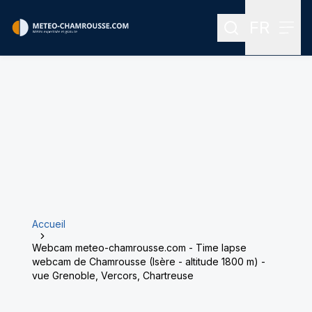
FR
Rechercher
Menu
Menu des
Accueil
Webcam meteo-chamrousse.com - Time lapse
webcam de Chamrousse (Isère - altitude 1800 m) -
vue Grenoble, Vercors, Chartreuse