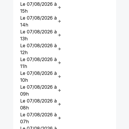
Le 07/08/2026 à
15h
Le 07/08/2026 à
14h
Le 07/08/2026 à
13h
Le 07/08/2026 à
12h
Le 07/08/2026 à
11h
Le 07/08/2026 à
10h
Le 07/08/2026 à
09h
Le 07/08/2026 à
08h
Le 07/08/2026 à
07h
Le 07/08/2026 à