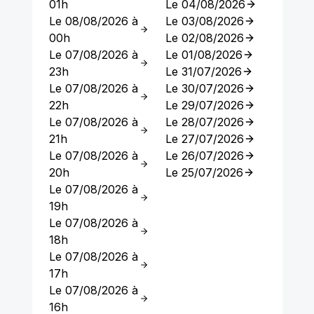
01h
Le 04/08/2026
Le 08/08/2026 à
Le 03/08/2026
00h
Le 02/08/2026
Le 07/08/2026 à
Le 01/08/2026
23h
Le 31/07/2026
Le 07/08/2026 à
Le 30/07/2026
22h
Le 29/07/2026
Le 07/08/2026 à
Le 28/07/2026
21h
Le 27/07/2026
Le 07/08/2026 à
Le 26/07/2026
20h
Le 25/07/2026
Le 07/08/2026 à
19h
Le 07/08/2026 à
18h
Le 07/08/2026 à
17h
Le 07/08/2026 à
16h