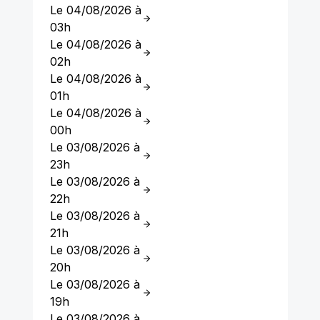
Le 04/08/2026 à
03h
Le 04/08/2026 à
02h
Le 04/08/2026 à
01h
Le 04/08/2026 à
00h
Le 03/08/2026 à
23h
Le 03/08/2026 à
22h
Le 03/08/2026 à
21h
Le 03/08/2026 à
20h
Le 03/08/2026 à
19h
Le 03/08/2026 à