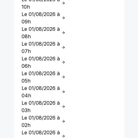
10h
Le 01/08/2026 à
09h
Le 01/08/2026 à
08h
Le 01/08/2026 à
07h
Le 01/08/2026 à
06h
Le 01/08/2026 à
05h
Le 01/08/2026 à
04h
Le 01/08/2026 à
03h
Le 01/08/2026 à
02h
Le 01/08/2026 à