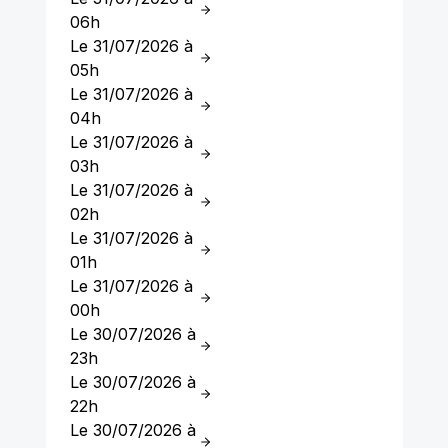
06h
Le 31/07/2026 à
05h
Le 31/07/2026 à
04h
Le 31/07/2026 à
03h
Le 31/07/2026 à
02h
Le 31/07/2026 à
01h
Le 31/07/2026 à
00h
Le 30/07/2026 à
23h
Le 30/07/2026 à
22h
Le 30/07/2026 à