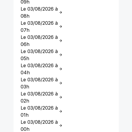
09h
Le 03/08/2026 à
08h
Le 03/08/2026 à
07h
Le 03/08/2026 à
06h
Le 03/08/2026 à
05h
Le 03/08/2026 à
04h
Le 03/08/2026 à
03h
Le 03/08/2026 à
02h
Le 03/08/2026 à
01h
Le 03/08/2026 à
00h