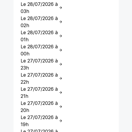
Le 28/07/2026 à
03h
Le 28/07/2026 à
02h
Le 28/07/2026 à
01h
Le 28/07/2026 à
00h
Le 27/07/2026 à
23h
Le 27/07/2026 à
22h
Le 27/07/2026 à
21h
Le 27/07/2026 à
20h
Le 27/07/2026 à
19h
Le 27/07/2026 à