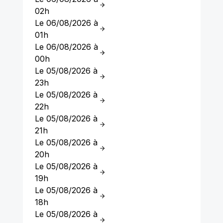
02h
Le 06/08/2026 à
01h
Le 06/08/2026 à
00h
Le 05/08/2026 à
23h
Le 05/08/2026 à
22h
Le 05/08/2026 à
21h
Le 05/08/2026 à
20h
Le 05/08/2026 à
19h
Le 05/08/2026 à
18h
Le 05/08/2026 à