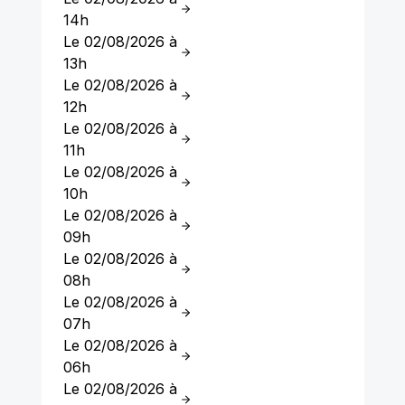
14h
Le 02/08/2026 à
13h
Le 02/08/2026 à
12h
Le 02/08/2026 à
11h
Le 02/08/2026 à
10h
Le 02/08/2026 à
09h
Le 02/08/2026 à
08h
Le 02/08/2026 à
07h
Le 02/08/2026 à
06h
Le 02/08/2026 à