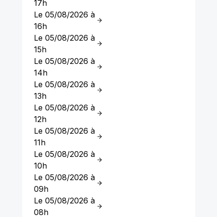
17h
Le 05/08/2026 à
16h
Le 05/08/2026 à
15h
Le 05/08/2026 à
14h
Le 05/08/2026 à
13h
Le 05/08/2026 à
12h
Le 05/08/2026 à
11h
Le 05/08/2026 à
10h
Le 05/08/2026 à
09h
Le 05/08/2026 à
08h