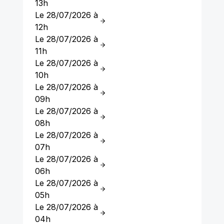
13h
Le 28/07/2026 à
12h
Le 28/07/2026 à
11h
Le 28/07/2026 à
10h
Le 28/07/2026 à
09h
Le 28/07/2026 à
08h
Le 28/07/2026 à
07h
Le 28/07/2026 à
06h
Le 28/07/2026 à
05h
Le 28/07/2026 à
04h