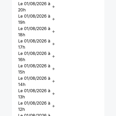
Le 01/08/2026 à
20h
Le 01/08/2026 à
19h
Le 01/08/2026 à
18h
Le 01/08/2026 à
17h
Le 01/08/2026 à
16h
Le 01/08/2026 à
15h
Le 01/08/2026 à
14h
Le 01/08/2026 à
13h
Le 01/08/2026 à
12h
Le 01/08/2026 à