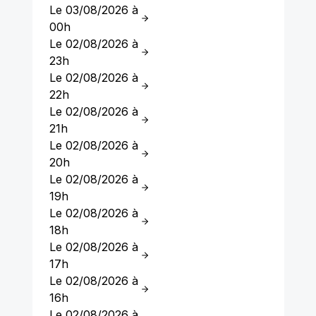
Le 03/08/2026 à
00h
Le 02/08/2026 à
23h
Le 02/08/2026 à
22h
Le 02/08/2026 à
21h
Le 02/08/2026 à
20h
Le 02/08/2026 à
19h
Le 02/08/2026 à
18h
Le 02/08/2026 à
17h
Le 02/08/2026 à
16h
Le 02/08/2026 à