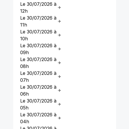
Le 30/07/2026 à
12h
Le 30/07/2026 à
11h
Le 30/07/2026 à
10h
Le 30/07/2026 à
09h
Le 30/07/2026 à
08h
Le 30/07/2026 à
07h
Le 30/07/2026 à
06h
Le 30/07/2026 à
05h
Le 30/07/2026 à
04h
Le 30/07/2026 à