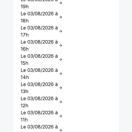
19h
Le 03/08/2026 à
18h
Le 03/08/2026 à
17h
Le 03/08/2026 à
16h
Le 03/08/2026 à
15h
Le 03/08/2026 à
14h
Le 03/08/2026 à
13h
Le 03/08/2026 à
12h
Le 03/08/2026 à
11h
Le 03/08/2026 à