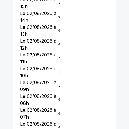
15h
Le 02/08/2026 à
14h
Le 02/08/2026 à
13h
Le 02/08/2026 à
12h
Le 02/08/2026 à
11h
Le 02/08/2026 à
10h
Le 02/08/2026 à
09h
Le 02/08/2026 à
08h
Le 02/08/2026 à
07h
Le 02/08/2026 à