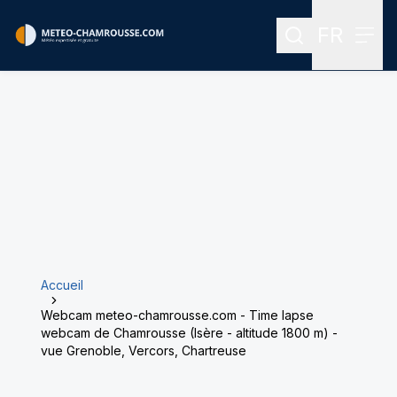
FR
Rechercher
Menu
Menu des
Accueil
Webcam meteo-chamrousse.com - Time lapse
webcam de Chamrousse (Isère - altitude 1800 m) -
vue Grenoble, Vercors, Chartreuse