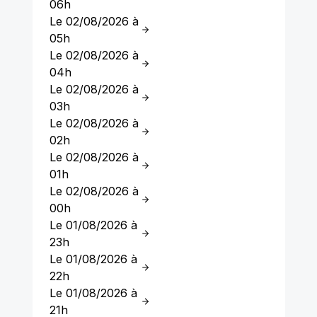
06h
Le 02/08/2026 à
05h
Le 02/08/2026 à
04h
Le 02/08/2026 à
03h
Le 02/08/2026 à
02h
Le 02/08/2026 à
01h
Le 02/08/2026 à
00h
Le 01/08/2026 à
23h
Le 01/08/2026 à
22h
Le 01/08/2026 à
21h