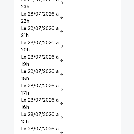
23h
Le 28/07/2026 à
22h
Le 28/07/2026 à
21h
Le 28/07/2026 à
20h
Le 28/07/2026 à
19h
Le 28/07/2026 à
18h
Le 28/07/2026 à
17h
Le 28/07/2026 à
16h
Le 28/07/2026 à
15h
Le 28/07/2026 à