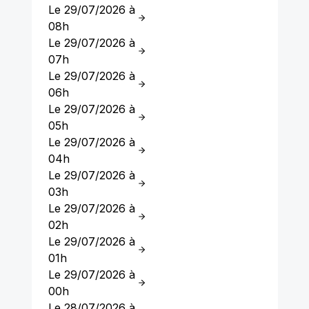
Le 29/07/2026 à
08h
Le 29/07/2026 à
07h
Le 29/07/2026 à
06h
Le 29/07/2026 à
05h
Le 29/07/2026 à
04h
Le 29/07/2026 à
03h
Le 29/07/2026 à
02h
Le 29/07/2026 à
01h
Le 29/07/2026 à
00h
Le 28/07/2026 à