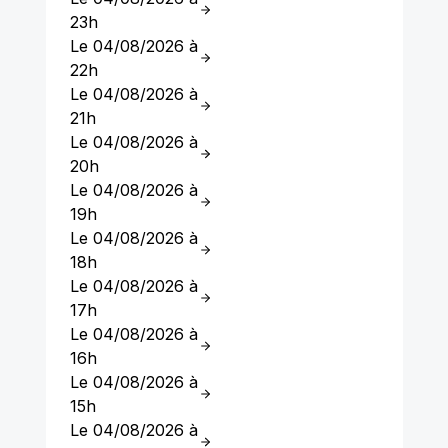
23h
Le 04/08/2026 à
22h
Le 04/08/2026 à
21h
Le 04/08/2026 à
20h
Le 04/08/2026 à
19h
Le 04/08/2026 à
18h
Le 04/08/2026 à
17h
Le 04/08/2026 à
16h
Le 04/08/2026 à
15h
Le 04/08/2026 à