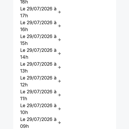
18h
Le 29/07/2026 à
17h
Le 29/07/2026 à
16h
Le 29/07/2026 à
15h
Le 29/07/2026 à
14h
Le 29/07/2026 à
13h
Le 29/07/2026 à
12h
Le 29/07/2026 à
11h
Le 29/07/2026 à
10h
Le 29/07/2026 à
09h