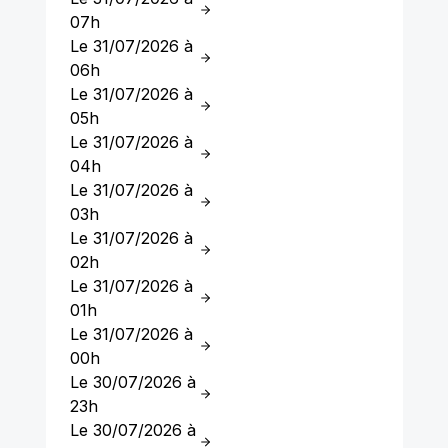
07h
Le 31/07/2026 à
06h
Le 31/07/2026 à
05h
Le 31/07/2026 à
04h
Le 31/07/2026 à
03h
Le 31/07/2026 à
02h
Le 31/07/2026 à
01h
Le 31/07/2026 à
00h
Le 30/07/2026 à
23h
Le 30/07/2026 à