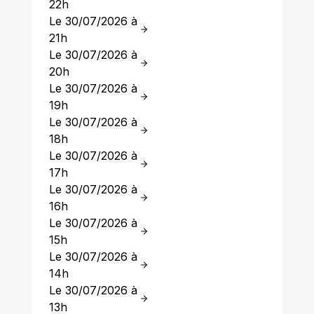
22h
Le 30/07/2026 à
21h
Le 30/07/2026 à
20h
Le 30/07/2026 à
19h
Le 30/07/2026 à
18h
Le 30/07/2026 à
17h
Le 30/07/2026 à
16h
Le 30/07/2026 à
15h
Le 30/07/2026 à
14h
Le 30/07/2026 à
13h