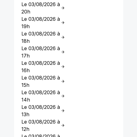
Le 03/08/2026 à
20h
Le 03/08/2026 à
19h
Le 03/08/2026 à
18h
Le 03/08/2026 à
17h
Le 03/08/2026 à
16h
Le 03/08/2026 à
15h
Le 03/08/2026 à
14h
Le 03/08/2026 à
13h
Le 03/08/2026 à
12h
Le 03/08/2026 à