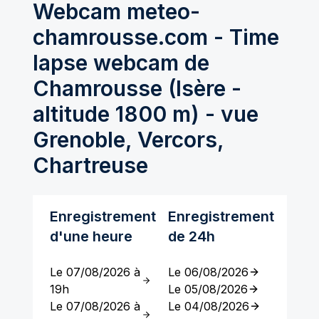
Webcam meteo-
chamrousse.com - Time
lapse webcam de
Chamrousse (Isère -
altitude 1800 m) - vue
Grenoble, Vercors,
Chartreuse
Enregistrement
Enregistrement
d'une heure
de 24h
Le 07/08/2026 à
Le 06/08/2026
19h
Le 05/08/2026
Le 07/08/2026 à
Le 04/08/2026