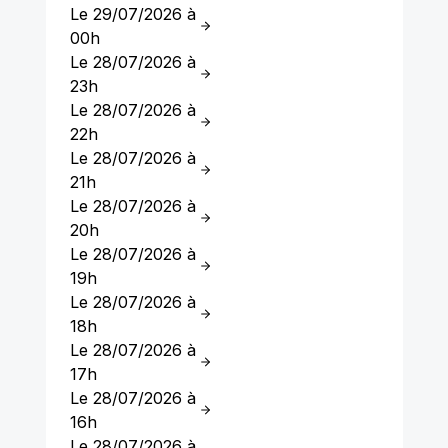
Le 29/07/2026 à
00h
Le 28/07/2026 à
23h
Le 28/07/2026 à
22h
Le 28/07/2026 à
21h
Le 28/07/2026 à
20h
Le 28/07/2026 à
19h
Le 28/07/2026 à
18h
Le 28/07/2026 à
17h
Le 28/07/2026 à
16h
Le 28/07/2026 à