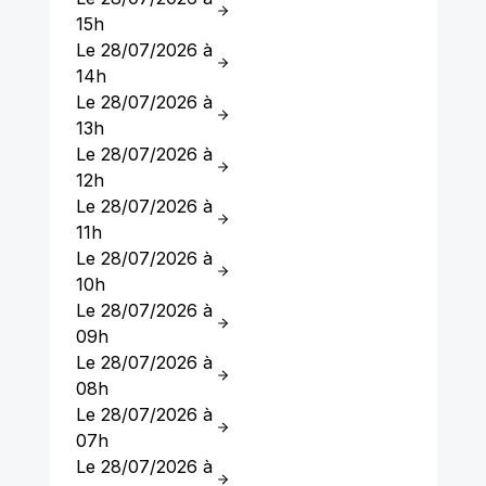
15h
Le 28/07/2026 à
14h
Le 28/07/2026 à
13h
Le 28/07/2026 à
12h
Le 28/07/2026 à
11h
Le 28/07/2026 à
10h
Le 28/07/2026 à
09h
Le 28/07/2026 à
08h
Le 28/07/2026 à
07h
Le 28/07/2026 à