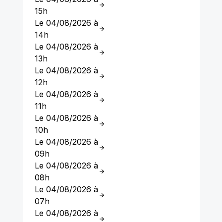
15h
Le 04/08/2026 à
14h
Le 04/08/2026 à
13h
Le 04/08/2026 à
12h
Le 04/08/2026 à
11h
Le 04/08/2026 à
10h
Le 04/08/2026 à
09h
Le 04/08/2026 à
08h
Le 04/08/2026 à
07h
Le 04/08/2026 à