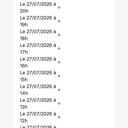
Le 27/07/2026 à
20h
Le 27/07/2026 à
19h
Le 27/07/2026 à
18h
Le 27/07/2026 à
17h
Le 27/07/2026 à
16h
Le 27/07/2026 à
15h
Le 27/07/2026 à
14h
Le 27/07/2026 à
13h
Le 27/07/2026 à
12h
Le 27/07/2026 à