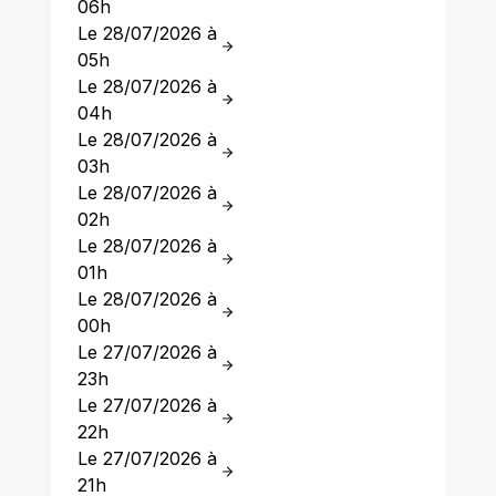
06h
Le 28/07/2026 à
05h
Le 28/07/2026 à
04h
Le 28/07/2026 à
03h
Le 28/07/2026 à
02h
Le 28/07/2026 à
01h
Le 28/07/2026 à
00h
Le 27/07/2026 à
23h
Le 27/07/2026 à
22h
Le 27/07/2026 à
21h