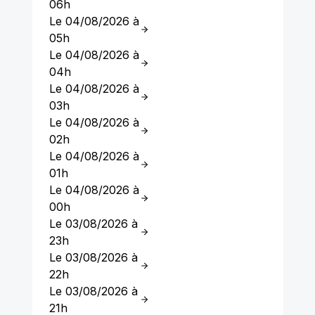
06h
Le 04/08/2026 à
05h
Le 04/08/2026 à
04h
Le 04/08/2026 à
03h
Le 04/08/2026 à
02h
Le 04/08/2026 à
01h
Le 04/08/2026 à
00h
Le 03/08/2026 à
23h
Le 03/08/2026 à
22h
Le 03/08/2026 à
21h