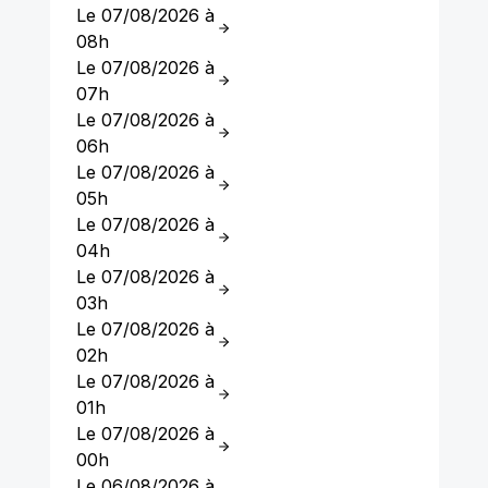
Le 07/08/2026 à
08h
Le 07/08/2026 à
07h
Le 07/08/2026 à
06h
Le 07/08/2026 à
05h
Le 07/08/2026 à
04h
Le 07/08/2026 à
03h
Le 07/08/2026 à
02h
Le 07/08/2026 à
01h
Le 07/08/2026 à
00h
Le 06/08/2026 à