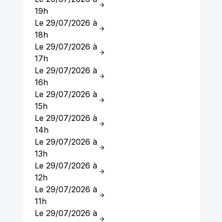
19h
Le 29/07/2026 à
18h
Le 29/07/2026 à
17h
Le 29/07/2026 à
16h
Le 29/07/2026 à
15h
Le 29/07/2026 à
14h
Le 29/07/2026 à
13h
Le 29/07/2026 à
12h
Le 29/07/2026 à
11h
Le 29/07/2026 à