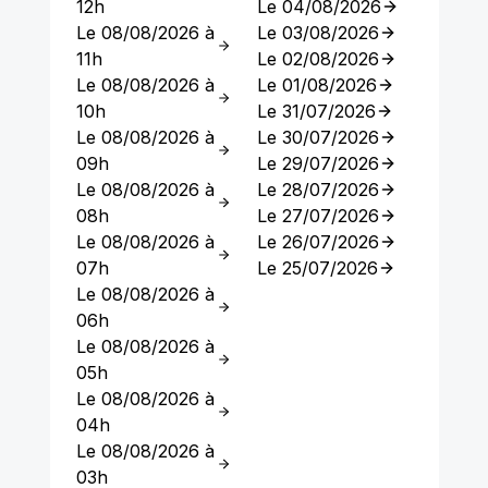
12h
Le 04/08/2026
Le 08/08/2026 à
Le 03/08/2026
11h
Le 02/08/2026
Le 08/08/2026 à
Le 01/08/2026
10h
Le 31/07/2026
Le 08/08/2026 à
Le 30/07/2026
09h
Le 29/07/2026
Le 08/08/2026 à
Le 28/07/2026
08h
Le 27/07/2026
Le 08/08/2026 à
Le 26/07/2026
07h
Le 25/07/2026
Le 08/08/2026 à
06h
Le 08/08/2026 à
05h
Le 08/08/2026 à
04h
Le 08/08/2026 à
03h