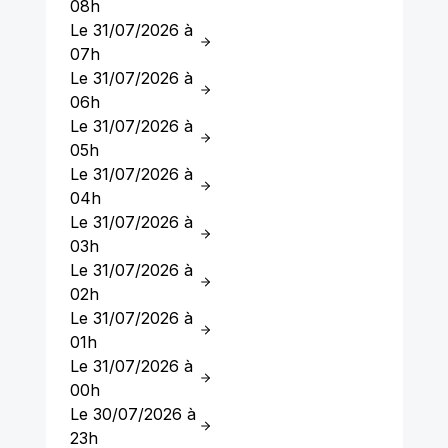
08h
Le 31/07/2026 à
07h
Le 31/07/2026 à
06h
Le 31/07/2026 à
05h
Le 31/07/2026 à
04h
Le 31/07/2026 à
03h
Le 31/07/2026 à
02h
Le 31/07/2026 à
01h
Le 31/07/2026 à
00h
Le 30/07/2026 à
23h