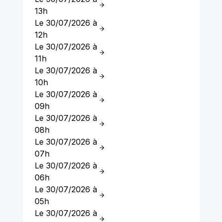
13h
Le 30/07/2026 à
12h
Le 30/07/2026 à
11h
Le 30/07/2026 à
10h
Le 30/07/2026 à
09h
Le 30/07/2026 à
08h
Le 30/07/2026 à
07h
Le 30/07/2026 à
06h
Le 30/07/2026 à
05h
Le 30/07/2026 à