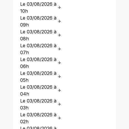
Le 03/08/2026 à
10h
Le 03/08/2026 à
09h
Le 03/08/2026 à
08h
Le 03/08/2026 à
07h
Le 03/08/2026 à
06h
Le 03/08/2026 à
05h
Le 03/08/2026 à
04h
Le 03/08/2026 à
03h
Le 03/08/2026 à
02h
Le 03/08/2026 à