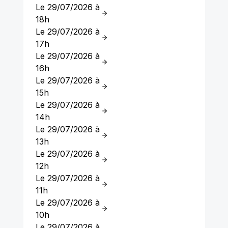
Le 29/07/2026 à
18h
Le 29/07/2026 à
17h
Le 29/07/2026 à
16h
Le 29/07/2026 à
15h
Le 29/07/2026 à
14h
Le 29/07/2026 à
13h
Le 29/07/2026 à
12h
Le 29/07/2026 à
11h
Le 29/07/2026 à
10h
Le 29/07/2026 à