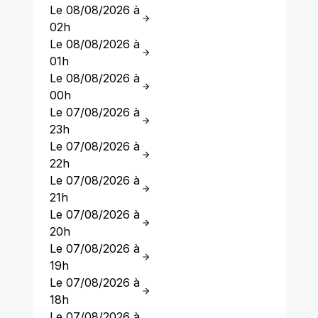
Le 08/08/2026 à
02h
Le 08/08/2026 à
01h
Le 08/08/2026 à
00h
Le 07/08/2026 à
23h
Le 07/08/2026 à
22h
Le 07/08/2026 à
21h
Le 07/08/2026 à
20h
Le 07/08/2026 à
19h
Le 07/08/2026 à
18h
Le 07/08/2026 à