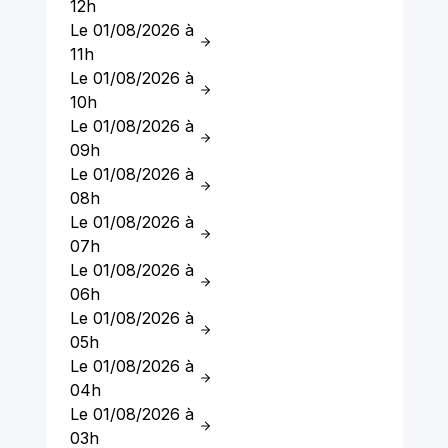
12h
Le 01/08/2026 à
11h
Le 01/08/2026 à
10h
Le 01/08/2026 à
09h
Le 01/08/2026 à
08h
Le 01/08/2026 à
07h
Le 01/08/2026 à
06h
Le 01/08/2026 à
05h
Le 01/08/2026 à
04h
Le 01/08/2026 à
03h