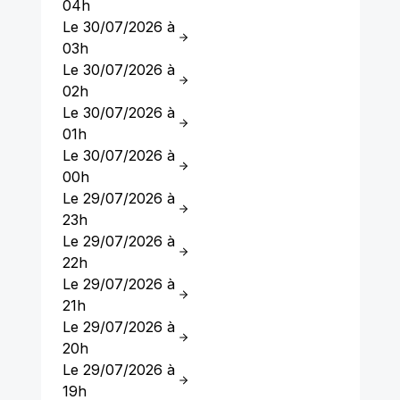
04h
Le 30/07/2026 à
03h
Le 30/07/2026 à
02h
Le 30/07/2026 à
01h
Le 30/07/2026 à
00h
Le 29/07/2026 à
23h
Le 29/07/2026 à
22h
Le 29/07/2026 à
21h
Le 29/07/2026 à
20h
Le 29/07/2026 à
19h