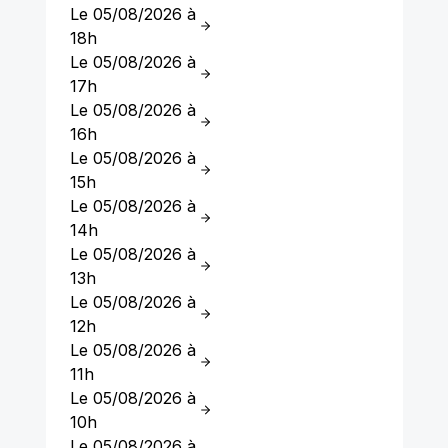
Le 05/08/2026 à
18h
Le 05/08/2026 à
17h
Le 05/08/2026 à
16h
Le 05/08/2026 à
15h
Le 05/08/2026 à
14h
Le 05/08/2026 à
13h
Le 05/08/2026 à
12h
Le 05/08/2026 à
11h
Le 05/08/2026 à
10h
Le 05/08/2026 à