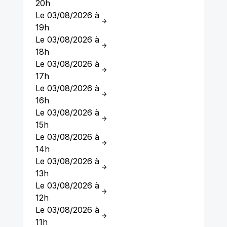
20h
Le 03/08/2026 à
19h
Le 03/08/2026 à
18h
Le 03/08/2026 à
17h
Le 03/08/2026 à
16h
Le 03/08/2026 à
15h
Le 03/08/2026 à
14h
Le 03/08/2026 à
13h
Le 03/08/2026 à
12h
Le 03/08/2026 à
11h