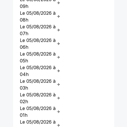
09h
Le 05/08/2026 à
08h
Le 05/08/2026 à
07h
Le 05/08/2026 à
06h
Le 05/08/2026 à
05h
Le 05/08/2026 à
04h
Le 05/08/2026 à
03h
Le 05/08/2026 à
02h
Le 05/08/2026 à
01h
Le 05/08/2026 à