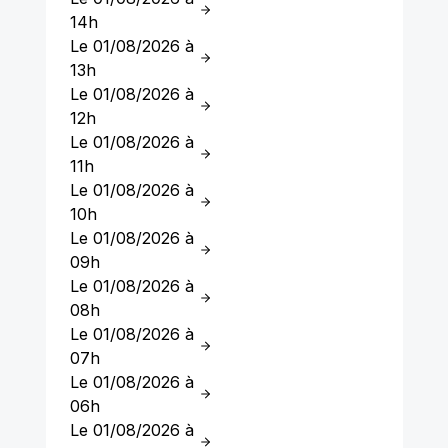
14h
Le 01/08/2026 à
13h
Le 01/08/2026 à
12h
Le 01/08/2026 à
11h
Le 01/08/2026 à
10h
Le 01/08/2026 à
09h
Le 01/08/2026 à
08h
Le 01/08/2026 à
07h
Le 01/08/2026 à
06h
Le 01/08/2026 à