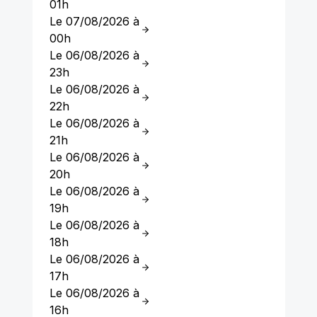
01h
Le 07/08/2026 à
00h
Le 06/08/2026 à
23h
Le 06/08/2026 à
22h
Le 06/08/2026 à
21h
Le 06/08/2026 à
20h
Le 06/08/2026 à
19h
Le 06/08/2026 à
18h
Le 06/08/2026 à
17h
Le 06/08/2026 à
16h