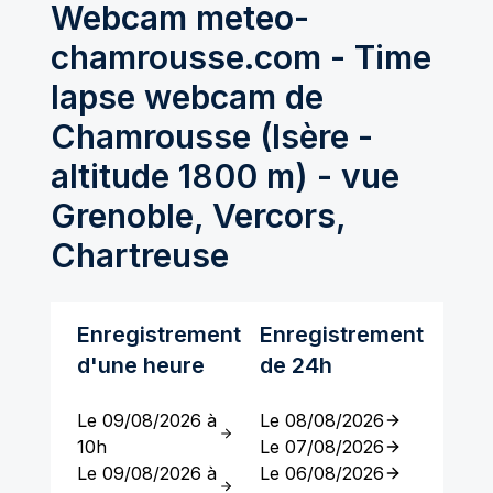
Webcam meteo-
chamrousse.com - Time
lapse webcam de
Chamrousse (Isère -
altitude 1800 m) - vue
Grenoble, Vercors,
Chartreuse
Enregistrement
Enregistrement
d'une heure
de 24h
Le 09/08/2026 à
Le 08/08/2026
10h
Le 07/08/2026
Le 09/08/2026 à
Le 06/08/2026