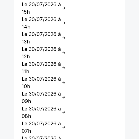
Le 30/07/2026 à
15h
Le 30/07/2026 à
14h
Le 30/07/2026 à
13h
Le 30/07/2026 à
12h
Le 30/07/2026 à
11h
Le 30/07/2026 à
10h
Le 30/07/2026 à
09h
Le 30/07/2026 à
08h
Le 30/07/2026 à
07h
Le 30/07/2026 à