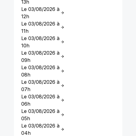
13h
Le 03/08/2026 à
12h
Le 03/08/2026 à
11h
Le 03/08/2026 à
10h
Le 03/08/2026 à
09h
Le 03/08/2026 à
08h
Le 03/08/2026 à
07h
Le 03/08/2026 à
06h
Le 03/08/2026 à
05h
Le 03/08/2026 à
04h