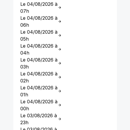
Le 04/08/2026 à
07h
Le 04/08/2026 à
06h
Le 04/08/2026 à
05h
Le 04/08/2026 à
04h
Le 04/08/2026 à
03h
Le 04/08/2026 à
02h
Le 04/08/2026 à
01h
Le 04/08/2026 à
00h
Le 03/08/2026 à
23h
Le 03/08/2026 à