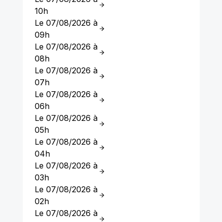
10h
Le 07/08/2026 à
09h
Le 07/08/2026 à
08h
Le 07/08/2026 à
07h
Le 07/08/2026 à
06h
Le 07/08/2026 à
05h
Le 07/08/2026 à
04h
Le 07/08/2026 à
03h
Le 07/08/2026 à
02h
Le 07/08/2026 à