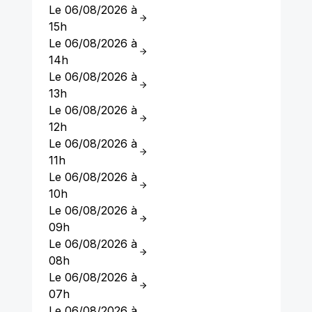
Le 06/08/2026 à
15h
Le 06/08/2026 à
14h
Le 06/08/2026 à
13h
Le 06/08/2026 à
12h
Le 06/08/2026 à
11h
Le 06/08/2026 à
10h
Le 06/08/2026 à
09h
Le 06/08/2026 à
08h
Le 06/08/2026 à
07h
Le 06/08/2026 à