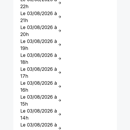
22h
Le 03/08/2026 à
21h
Le 03/08/2026 à
20h
Le 03/08/2026 à
19h
Le 03/08/2026 à
18h
Le 03/08/2026 à
17h
Le 03/08/2026 à
16h
Le 03/08/2026 à
15h
Le 03/08/2026 à
14h
Le 03/08/2026 à