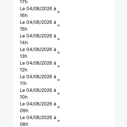
17h
Le 04/08/2026 à
16h
Le 04/08/2026 à
15h
Le 04/08/2026 à
14h
Le 04/08/2026 à
13h
Le 04/08/2026 à
12h
Le 04/08/2026 à
11h
Le 04/08/2026 à
10h
Le 04/08/2026 à
09h
Le 04/08/2026 à
08h