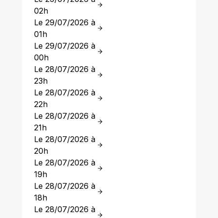
02h
Le 29/07/2026 à
01h
Le 29/07/2026 à
00h
Le 28/07/2026 à
23h
Le 28/07/2026 à
22h
Le 28/07/2026 à
21h
Le 28/07/2026 à
20h
Le 28/07/2026 à
19h
Le 28/07/2026 à
18h
Le 28/07/2026 à