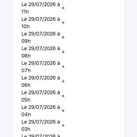
Le 29/07/2026 à
11h
Le 29/07/2026 à
10h
Le 29/07/2026 à
09h
Le 29/07/2026 à
08h
Le 29/07/2026 à
07h
Le 29/07/2026 à
06h
Le 29/07/2026 à
05h
Le 29/07/2026 à
04h
Le 29/07/2026 à
03h
Le 29/07/2026 à