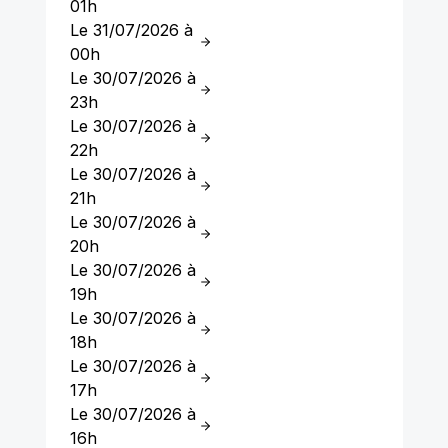
01h
Le 31/07/2026 à
00h
Le 30/07/2026 à
23h
Le 30/07/2026 à
22h
Le 30/07/2026 à
21h
Le 30/07/2026 à
20h
Le 30/07/2026 à
19h
Le 30/07/2026 à
18h
Le 30/07/2026 à
17h
Le 30/07/2026 à
16h