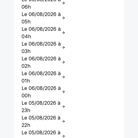
06h
Le 06/08/2026 à
05h
Le 06/08/2026 à
04h
Le 06/08/2026 à
03h
Le 06/08/2026 à
02h
Le 06/08/2026 à
01h
Le 06/08/2026 à
00h
Le 05/08/2026 à
23h
Le 05/08/2026 à
22h
Le 05/08/2026 à