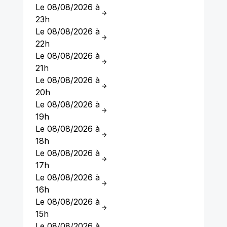
Le 08/08/2026 à
23h
Le 08/08/2026 à
22h
Le 08/08/2026 à
21h
Le 08/08/2026 à
20h
Le 08/08/2026 à
19h
Le 08/08/2026 à
18h
Le 08/08/2026 à
17h
Le 08/08/2026 à
16h
Le 08/08/2026 à
15h
Le 08/08/2026 à