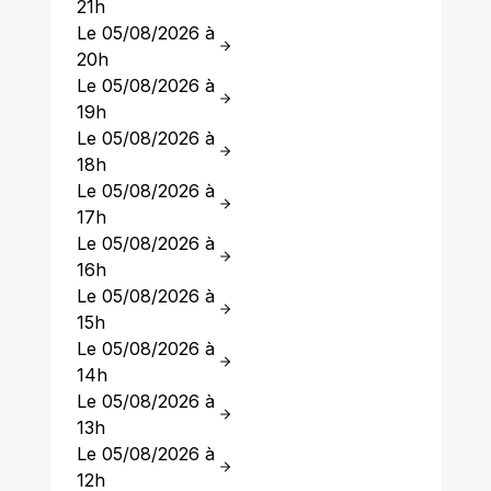
21h
Le 05/08/2026 à
20h
Le 05/08/2026 à
19h
Le 05/08/2026 à
18h
Le 05/08/2026 à
17h
Le 05/08/2026 à
16h
Le 05/08/2026 à
15h
Le 05/08/2026 à
14h
Le 05/08/2026 à
13h
Le 05/08/2026 à
12h