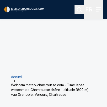
FR
Rechercher
Menu
Menu des
Accueil
Webcam meteo-chamrousse.com - Time lapse
webcam de Chamrousse (Isère - altitude 1800 m) -
vue Grenoble, Vercors, Chartreuse