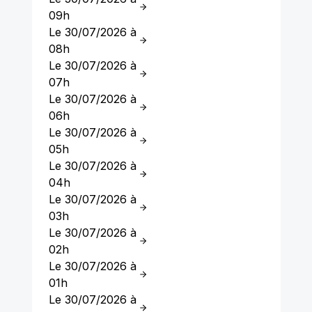
09h
Le 30/07/2026 à
08h
Le 30/07/2026 à
07h
Le 30/07/2026 à
06h
Le 30/07/2026 à
05h
Le 30/07/2026 à
04h
Le 30/07/2026 à
03h
Le 30/07/2026 à
02h
Le 30/07/2026 à
01h
Le 30/07/2026 à