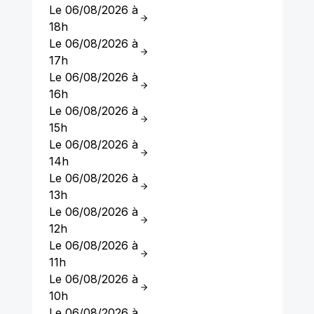
Le 06/08/2026 à
18h
Le 06/08/2026 à
17h
Le 06/08/2026 à
16h
Le 06/08/2026 à
15h
Le 06/08/2026 à
14h
Le 06/08/2026 à
13h
Le 06/08/2026 à
12h
Le 06/08/2026 à
11h
Le 06/08/2026 à
10h
Le 06/08/2026 à