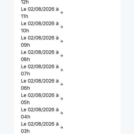
12h
Le 02/08/2026 à
11h
Le 02/08/2026 à
10h
Le 02/08/2026 à
09h
Le 02/08/2026 à
08h
Le 02/08/2026 à
07h
Le 02/08/2026 à
06h
Le 02/08/2026 à
05h
Le 02/08/2026 à
04h
Le 02/08/2026 à
03h