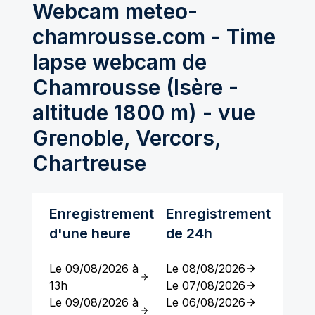
Webcam meteo-
chamrousse.com - Time
lapse webcam de
Chamrousse (Isère -
altitude 1800 m) - vue
Grenoble, Vercors,
Chartreuse
Enregistrement
Enregistrement
d'une heure
de 24h
Le 09/08/2026 à
Le 08/08/2026
13h
Le 07/08/2026
Le 09/08/2026 à
Le 06/08/2026