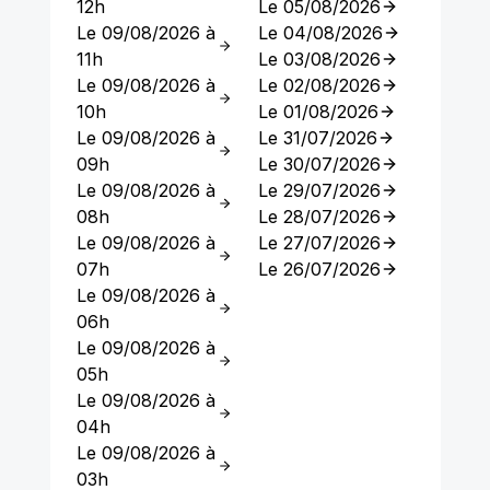
12h
Le 05/08/2026
Le 09/08/2026 à
Le 04/08/2026
11h
Le 03/08/2026
Le 09/08/2026 à
Le 02/08/2026
10h
Le 01/08/2026
Le 09/08/2026 à
Le 31/07/2026
09h
Le 30/07/2026
Le 09/08/2026 à
Le 29/07/2026
08h
Le 28/07/2026
Le 09/08/2026 à
Le 27/07/2026
07h
Le 26/07/2026
Le 09/08/2026 à
06h
Le 09/08/2026 à
05h
Le 09/08/2026 à
04h
Le 09/08/2026 à
03h