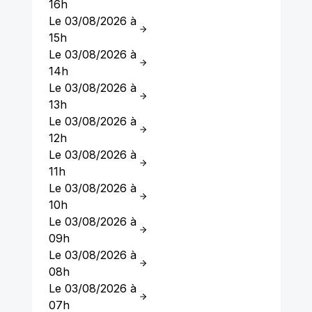
16h
Le 03/08/2026 à
15h
Le 03/08/2026 à
14h
Le 03/08/2026 à
13h
Le 03/08/2026 à
12h
Le 03/08/2026 à
11h
Le 03/08/2026 à
10h
Le 03/08/2026 à
09h
Le 03/08/2026 à
08h
Le 03/08/2026 à
07h