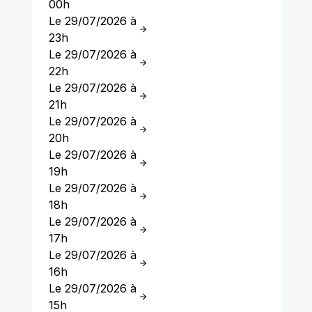
00h
Le 29/07/2026 à
23h
Le 29/07/2026 à
22h
Le 29/07/2026 à
21h
Le 29/07/2026 à
20h
Le 29/07/2026 à
19h
Le 29/07/2026 à
18h
Le 29/07/2026 à
17h
Le 29/07/2026 à
16h
Le 29/07/2026 à
15h