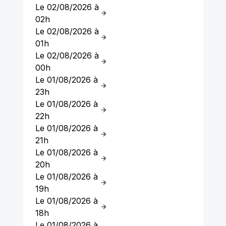
Le 02/08/2026 à
02h
Le 02/08/2026 à
01h
Le 02/08/2026 à
00h
Le 01/08/2026 à
23h
Le 01/08/2026 à
22h
Le 01/08/2026 à
21h
Le 01/08/2026 à
20h
Le 01/08/2026 à
19h
Le 01/08/2026 à
18h
Le 01/08/2026 à