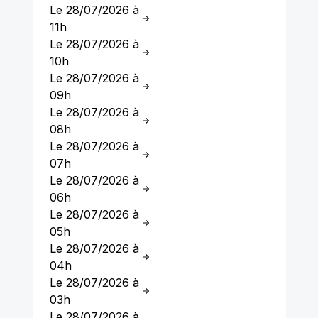
Le 28/07/2026 à
11h
Le 28/07/2026 à
10h
Le 28/07/2026 à
09h
Le 28/07/2026 à
08h
Le 28/07/2026 à
07h
Le 28/07/2026 à
06h
Le 28/07/2026 à
05h
Le 28/07/2026 à
04h
Le 28/07/2026 à
03h
Le 28/07/2026 à