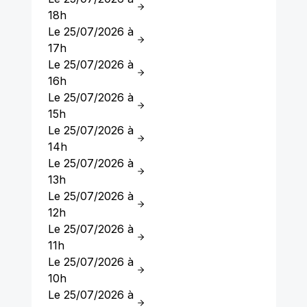
18h
Le 25/07/2026 à
17h
Le 25/07/2026 à
16h
Le 25/07/2026 à
15h
Le 25/07/2026 à
14h
Le 25/07/2026 à
13h
Le 25/07/2026 à
12h
Le 25/07/2026 à
11h
Le 25/07/2026 à
10h
Le 25/07/2026 à