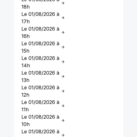
18h
Le 01/08/2026 à
17h
Le 01/08/2026 à
16h
Le 01/08/2026 à
15h
Le 01/08/2026 à
14h
Le 01/08/2026 à
13h
Le 01/08/2026 à
12h
Le 01/08/2026 à
11h
Le 01/08/2026 à
10h
Le 01/08/2026 à