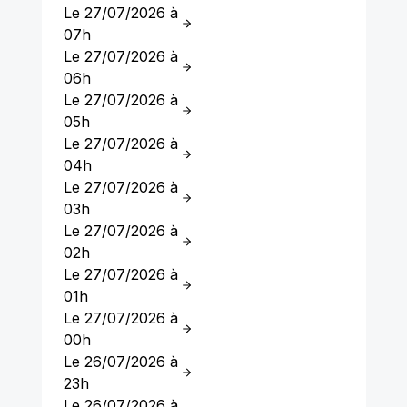
Le 27/07/2026 à
07h
Le 27/07/2026 à
06h
Le 27/07/2026 à
05h
Le 27/07/2026 à
04h
Le 27/07/2026 à
03h
Le 27/07/2026 à
02h
Le 27/07/2026 à
01h
Le 27/07/2026 à
00h
Le 26/07/2026 à
23h
Le 26/07/2026 à