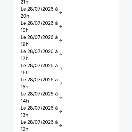
21h
Le 28/07/2026 à
20h
Le 28/07/2026 à
19h
Le 28/07/2026 à
18h
Le 28/07/2026 à
17h
Le 28/07/2026 à
16h
Le 28/07/2026 à
15h
Le 28/07/2026 à
14h
Le 28/07/2026 à
13h
Le 28/07/2026 à
12h