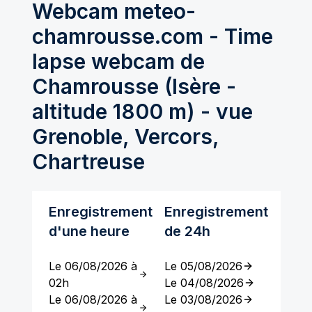
Webcam meteo-
chamrousse.com - Time
lapse webcam de
Chamrousse (Isère -
altitude 1800 m) - vue
Grenoble, Vercors,
Chartreuse
Enregistrement
Enregistrement
d'une heure
de 24h
Le 06/08/2026 à
Le 05/08/2026
02h
Le 04/08/2026
Le 06/08/2026 à
Le 03/08/2026