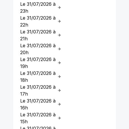
Le 31/07/2026 à
23h
Le 31/07/2026 à
22h
Le 31/07/2026 à
21h
Le 31/07/2026 à
20h
Le 31/07/2026 à
19h
Le 31/07/2026 à
18h
Le 31/07/2026 à
17h
Le 31/07/2026 à
16h
Le 31/07/2026 à
15h
Le 31/07/2026 à