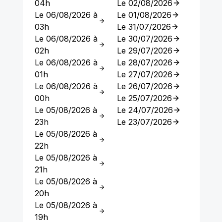
04h
Le 02/08/2026
Le 06/08/2026 à
Le 01/08/2026
03h
Le 31/07/2026
Le 06/08/2026 à
Le 30/07/2026
02h
Le 29/07/2026
Le 06/08/2026 à
Le 28/07/2026
01h
Le 27/07/2026
Le 06/08/2026 à
Le 26/07/2026
00h
Le 25/07/2026
Le 05/08/2026 à
Le 24/07/2026
23h
Le 23/07/2026
Le 05/08/2026 à
22h
Le 05/08/2026 à
21h
Le 05/08/2026 à
20h
Le 05/08/2026 à
19h