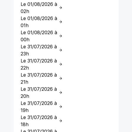
Le 01/08/2026 à
02h
Le 01/08/2026 à
01h
Le 01/08/2026 à
00h
Le 31/07/2026 à
23h
Le 31/07/2026 à
22h
Le 31/07/2026 à
21h
Le 31/07/2026 à
20h
Le 31/07/2026 à
19h
Le 31/07/2026 à
18h
Le 31/07/2026 à