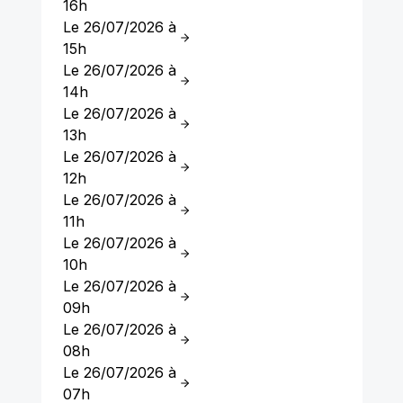
16h
Le 26/07/2026 à
15h
Le 26/07/2026 à
14h
Le 26/07/2026 à
13h
Le 26/07/2026 à
12h
Le 26/07/2026 à
11h
Le 26/07/2026 à
10h
Le 26/07/2026 à
09h
Le 26/07/2026 à
08h
Le 26/07/2026 à
07h