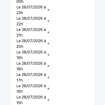
00h
Le 28/07/2026 à
23h
Le 28/07/2026 à
22h
Le 28/07/2026 à
21h
Le 28/07/2026 à
20h
Le 28/07/2026 à
19h
Le 28/07/2026 à
18h
Le 28/07/2026 à
17h
Le 28/07/2026 à
16h
Le 28/07/2026 à
15h