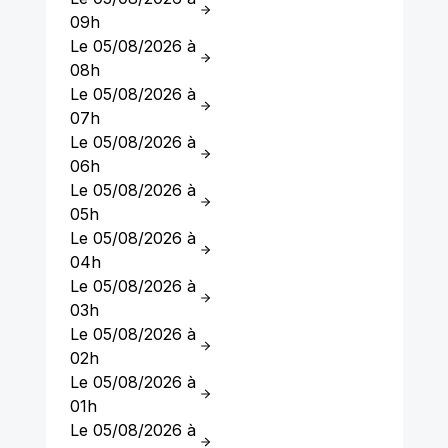
09h
Le 05/08/2026 à
08h
Le 05/08/2026 à
07h
Le 05/08/2026 à
06h
Le 05/08/2026 à
05h
Le 05/08/2026 à
04h
Le 05/08/2026 à
03h
Le 05/08/2026 à
02h
Le 05/08/2026 à
01h
Le 05/08/2026 à