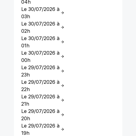
04h
Le 30/07/2026 à
03h
Le 30/07/2026 à
02h
Le 30/07/2026 à
01h
Le 30/07/2026 à
00h
Le 29/07/2026 à
23h
Le 29/07/2026 à
22h
Le 29/07/2026 à
21h
Le 29/07/2026 à
20h
Le 29/07/2026 à
19h