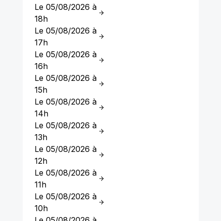
Le 05/08/2026 à
18h
Le 05/08/2026 à
17h
Le 05/08/2026 à
16h
Le 05/08/2026 à
15h
Le 05/08/2026 à
14h
Le 05/08/2026 à
13h
Le 05/08/2026 à
12h
Le 05/08/2026 à
11h
Le 05/08/2026 à
10h
Le 05/08/2026 à