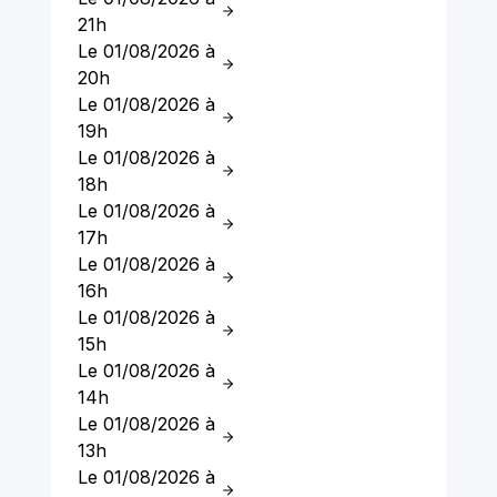
21h
Le 01/08/2026 à
20h
Le 01/08/2026 à
19h
Le 01/08/2026 à
18h
Le 01/08/2026 à
17h
Le 01/08/2026 à
16h
Le 01/08/2026 à
15h
Le 01/08/2026 à
14h
Le 01/08/2026 à
13h
Le 01/08/2026 à