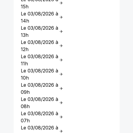
15h
Le 03/08/2026 à
14h
Le 03/08/2026 à
13h
Le 03/08/2026 à
12h
Le 03/08/2026 à
11h
Le 03/08/2026 à
10h
Le 03/08/2026 à
09h
Le 03/08/2026 à
08h
Le 03/08/2026 à
07h
Le 03/08/2026 à