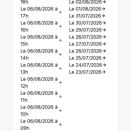
18h
Le 02/08/2026
Le 06/08/2026 à
Le 01/08/2026
17h
Le 31/07/2026
Le 06/08/2026 à
Le 30/07/2026
16h
Le 29/07/2026
Le 06/08/2026 à
Le 28/07/2026
15h
Le 27/07/2026
Le 06/08/2026 à
Le 26/07/2026
14h
Le 25/07/2026
Le 06/08/2026 à
Le 24/07/2026
13h
Le 23/07/2026
Le 06/08/2026 à
12h
Le 06/08/2026 à
11h
Le 06/08/2026 à
10h
Le 06/08/2026 à
09h