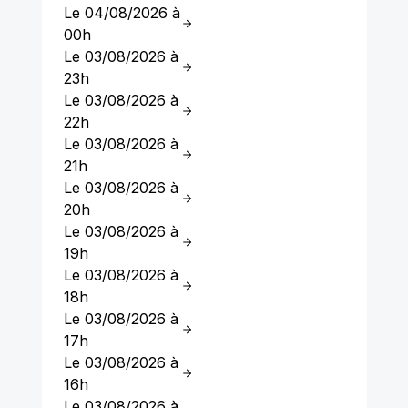
Le 04/08/2026 à
00h
Le 03/08/2026 à
23h
Le 03/08/2026 à
22h
Le 03/08/2026 à
21h
Le 03/08/2026 à
20h
Le 03/08/2026 à
19h
Le 03/08/2026 à
18h
Le 03/08/2026 à
17h
Le 03/08/2026 à
16h
Le 03/08/2026 à