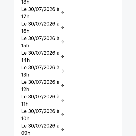
18h
Le 30/07/2026 à
17h
Le 30/07/2026 à
16h
Le 30/07/2026 à
15h
Le 30/07/2026 à
14h
Le 30/07/2026 à
13h
Le 30/07/2026 à
12h
Le 30/07/2026 à
11h
Le 30/07/2026 à
10h
Le 30/07/2026 à
09h