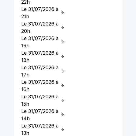
22h
Le 31/07/2026 à
21h
Le 31/07/2026 à
20h
Le 31/07/2026 à
19h
Le 31/07/2026 à
18h
Le 31/07/2026 à
17h
Le 31/07/2026 à
16h
Le 31/07/2026 à
15h
Le 31/07/2026 à
14h
Le 31/07/2026 à
13h