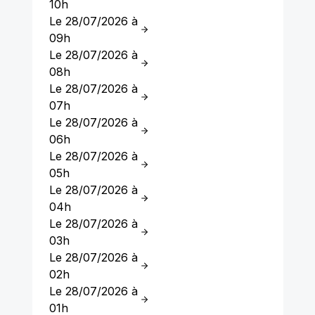
10h
Le 28/07/2026 à
09h
Le 28/07/2026 à
08h
Le 28/07/2026 à
07h
Le 28/07/2026 à
06h
Le 28/07/2026 à
05h
Le 28/07/2026 à
04h
Le 28/07/2026 à
03h
Le 28/07/2026 à
02h
Le 28/07/2026 à
01h