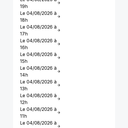
19h
Le 04/08/2026 à
18h
Le 04/08/2026 à
17h
Le 04/08/2026 à
16h
Le 04/08/2026 à
15h
Le 04/08/2026 à
14h
Le 04/08/2026 à
13h
Le 04/08/2026 à
12h
Le 04/08/2026 à
11h
Le 04/08/2026 à