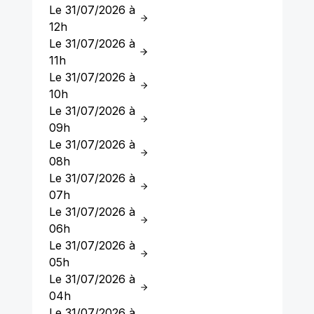
Le 31/07/2026 à
12h
Le 31/07/2026 à
11h
Le 31/07/2026 à
10h
Le 31/07/2026 à
09h
Le 31/07/2026 à
08h
Le 31/07/2026 à
07h
Le 31/07/2026 à
06h
Le 31/07/2026 à
05h
Le 31/07/2026 à
04h
Le 31/07/2026 à