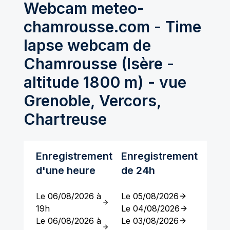
Webcam meteo-
chamrousse.com - Time
lapse webcam de
Chamrousse (Isère -
altitude 1800 m) - vue
Grenoble, Vercors,
Chartreuse
Enregistrement
Enregistrement
d'une heure
de 24h
Le 06/08/2026 à
Le 05/08/2026
19h
Le 04/08/2026
Le 06/08/2026 à
Le 03/08/2026