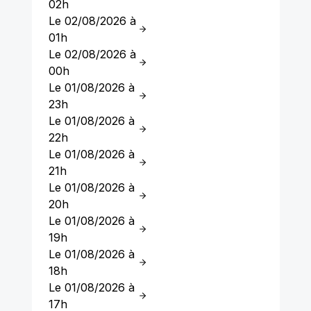
02h
Le 02/08/2026 à
01h
Le 02/08/2026 à
00h
Le 01/08/2026 à
23h
Le 01/08/2026 à
22h
Le 01/08/2026 à
21h
Le 01/08/2026 à
20h
Le 01/08/2026 à
19h
Le 01/08/2026 à
18h
Le 01/08/2026 à
17h