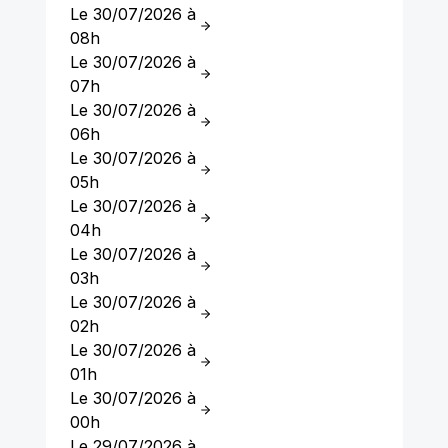
Le 30/07/2026 à
08h
Le 30/07/2026 à
07h
Le 30/07/2026 à
06h
Le 30/07/2026 à
05h
Le 30/07/2026 à
04h
Le 30/07/2026 à
03h
Le 30/07/2026 à
02h
Le 30/07/2026 à
01h
Le 30/07/2026 à
00h
Le 29/07/2026 à