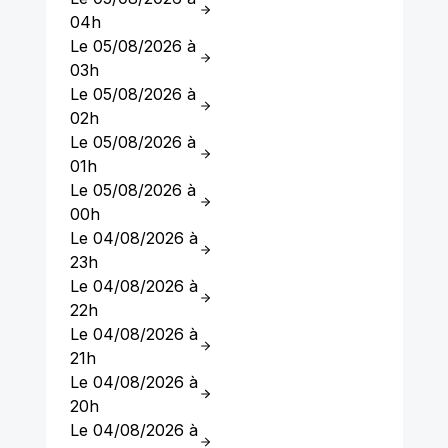
04h
Le 05/08/2026 à
03h
Le 05/08/2026 à
02h
Le 05/08/2026 à
01h
Le 05/08/2026 à
00h
Le 04/08/2026 à
23h
Le 04/08/2026 à
22h
Le 04/08/2026 à
21h
Le 04/08/2026 à
20h
Le 04/08/2026 à