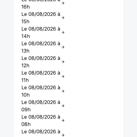
16h
Le 08/08/2026 à
15h
Le 08/08/2026 à
14h
Le 08/08/2026 à
13h
Le 08/08/2026 à
12h
Le 08/08/2026 à
11h
Le 08/08/2026 à
10h
Le 08/08/2026 à
09h
Le 08/08/2026 à
08h
Le 08/08/2026 à