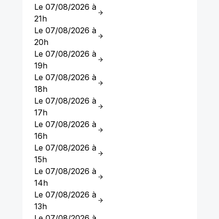
Le 07/08/2026 à
21h
Le 07/08/2026 à
20h
Le 07/08/2026 à
19h
Le 07/08/2026 à
18h
Le 07/08/2026 à
17h
Le 07/08/2026 à
16h
Le 07/08/2026 à
15h
Le 07/08/2026 à
14h
Le 07/08/2026 à
13h
Le 07/08/2026 à