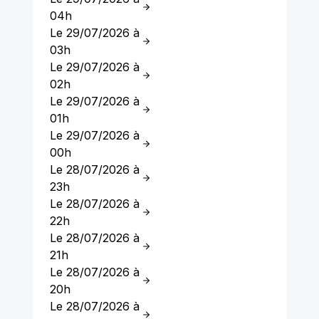
04h
Le 29/07/2026 à
03h
Le 29/07/2026 à
02h
Le 29/07/2026 à
01h
Le 29/07/2026 à
00h
Le 28/07/2026 à
23h
Le 28/07/2026 à
22h
Le 28/07/2026 à
21h
Le 28/07/2026 à
20h
Le 28/07/2026 à