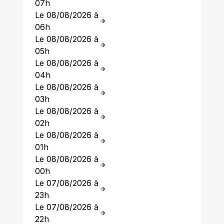
07h
Le 08/08/2026 à
06h
Le 08/08/2026 à
05h
Le 08/08/2026 à
04h
Le 08/08/2026 à
03h
Le 08/08/2026 à
02h
Le 08/08/2026 à
01h
Le 08/08/2026 à
00h
Le 07/08/2026 à
23h
Le 07/08/2026 à
22h