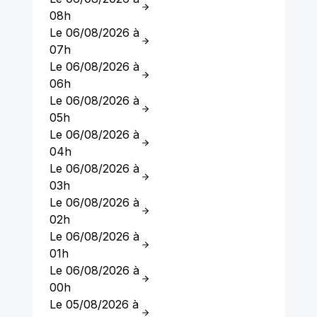
08h
Le 06/08/2026 à
07h
Le 06/08/2026 à
06h
Le 06/08/2026 à
05h
Le 06/08/2026 à
04h
Le 06/08/2026 à
03h
Le 06/08/2026 à
02h
Le 06/08/2026 à
01h
Le 06/08/2026 à
00h
Le 05/08/2026 à