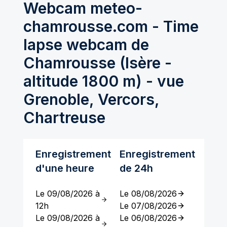
Webcam meteo-
chamrousse.com - Time
lapse webcam de
Chamrousse (Isère -
altitude 1800 m) - vue
Grenoble, Vercors,
Chartreuse
Enregistrement
Enregistrement
d'une heure
de 24h
Le 09/08/2026 à
Le 08/08/2026
12h
Le 07/08/2026
Le 09/08/2026 à
Le 06/08/2026