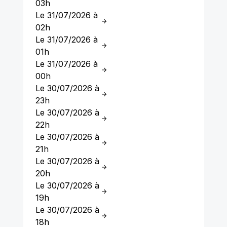
03h
Le 31/07/2026 à
02h
Le 31/07/2026 à
01h
Le 31/07/2026 à
00h
Le 30/07/2026 à
23h
Le 30/07/2026 à
22h
Le 30/07/2026 à
21h
Le 30/07/2026 à
20h
Le 30/07/2026 à
19h
Le 30/07/2026 à
18h