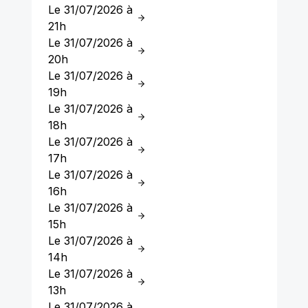
Le 31/07/2026 à
21h
Le 31/07/2026 à
20h
Le 31/07/2026 à
19h
Le 31/07/2026 à
18h
Le 31/07/2026 à
17h
Le 31/07/2026 à
16h
Le 31/07/2026 à
15h
Le 31/07/2026 à
14h
Le 31/07/2026 à
13h
Le 31/07/2026 à