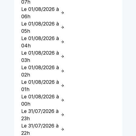
07h
Le 01/08/2026 à
06h
Le 01/08/2026 à
05h
Le 01/08/2026 à
04h
Le 01/08/2026 à
03h
Le 01/08/2026 à
02h
Le 01/08/2026 à
01h
Le 01/08/2026 à
00h
Le 31/07/2026 à
23h
Le 31/07/2026 à
22h