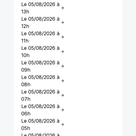
Le 05/08/2026 à
13h
Le 05/08/2026 à
12h
Le 05/08/2026 à
11h
Le 05/08/2026 à
10h
Le 05/08/2026 à
09h
Le 05/08/2026 à
08h
Le 05/08/2026 à
07h
Le 05/08/2026 à
06h
Le 05/08/2026 à
05h
Le 05/08/2026 à