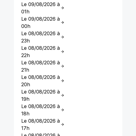
Le 09/08/2026 à
01h
Le 09/08/2026 à
00h
Le 08/08/2026 à
23h
Le 08/08/2026 à
22h
Le 08/08/2026 à
21h
Le 08/08/2026 à
20h
Le 08/08/2026 à
19h
Le 08/08/2026 à
18h
Le 08/08/2026 à
17h
Le 08/08/2026 à