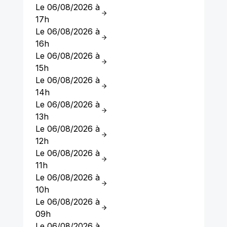
Le 06/08/2026 à
17h
Le 06/08/2026 à
16h
Le 06/08/2026 à
15h
Le 06/08/2026 à
14h
Le 06/08/2026 à
13h
Le 06/08/2026 à
12h
Le 06/08/2026 à
11h
Le 06/08/2026 à
10h
Le 06/08/2026 à
09h
Le 06/08/2026 à