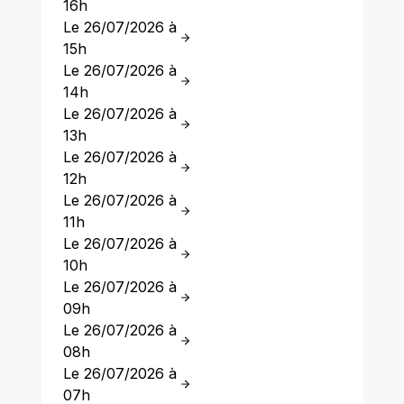
16h
Le 26/07/2026 à
15h
Le 26/07/2026 à
14h
Le 26/07/2026 à
13h
Le 26/07/2026 à
12h
Le 26/07/2026 à
11h
Le 26/07/2026 à
10h
Le 26/07/2026 à
09h
Le 26/07/2026 à
08h
Le 26/07/2026 à
07h