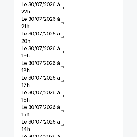
Le 30/07/2026 à
22h
Le 30/07/2026 à
21h
Le 30/07/2026 à
20h
Le 30/07/2026 à
19h
Le 30/07/2026 à
18h
Le 30/07/2026 à
17h
Le 30/07/2026 à
16h
Le 30/07/2026 à
15h
Le 30/07/2026 à
14h
Le 30/07/2026 à