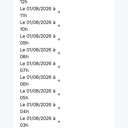
12h
Le 01/08/2026 à
11h
Le 01/08/2026 à
10h
Le 01/08/2026 à
09h
Le 01/08/2026 à
08h
Le 01/08/2026 à
07h
Le 01/08/2026 à
06h
Le 01/08/2026 à
05h
Le 01/08/2026 à
04h
Le 01/08/2026 à
03h