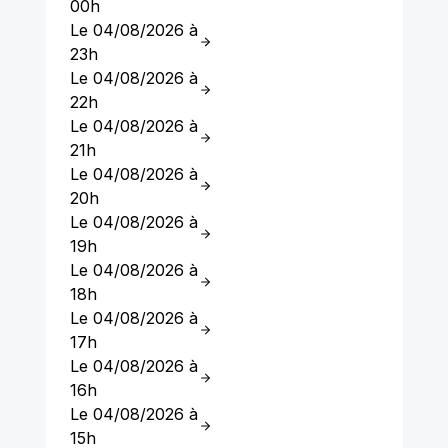
00h
Le 04/08/2026 à
23h
Le 04/08/2026 à
22h
Le 04/08/2026 à
21h
Le 04/08/2026 à
20h
Le 04/08/2026 à
19h
Le 04/08/2026 à
18h
Le 04/08/2026 à
17h
Le 04/08/2026 à
16h
Le 04/08/2026 à
15h