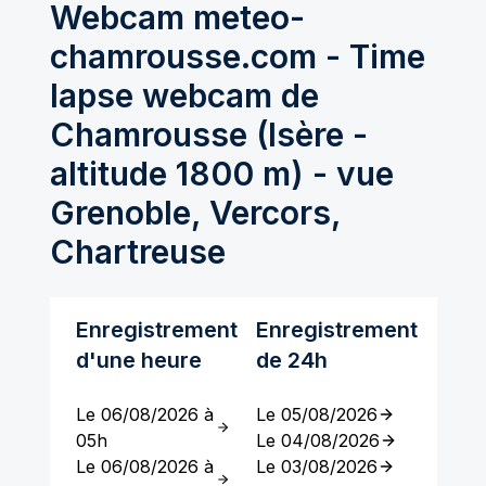
Webcam meteo-
chamrousse.com - Time
lapse webcam de
Chamrousse (Isère -
altitude 1800 m) - vue
Grenoble, Vercors,
Chartreuse
Enregistrement
Enregistrement
d'une heure
de 24h
Le 06/08/2026 à
Le 05/08/2026
05h
Le 04/08/2026
Le 06/08/2026 à
Le 03/08/2026