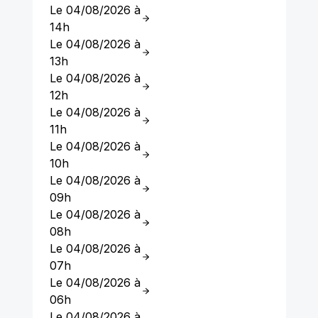
Le 04/08/2026 à
14h
Le 04/08/2026 à
13h
Le 04/08/2026 à
12h
Le 04/08/2026 à
11h
Le 04/08/2026 à
10h
Le 04/08/2026 à
09h
Le 04/08/2026 à
08h
Le 04/08/2026 à
07h
Le 04/08/2026 à
06h
Le 04/08/2026 à