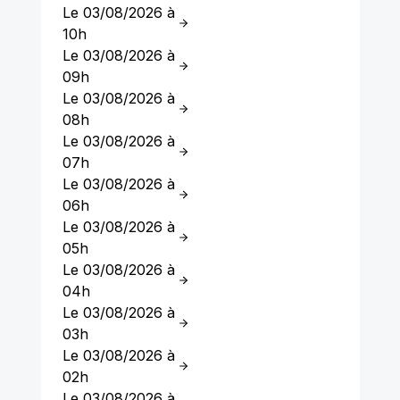
Le 03/08/2026 à
10h
Le 03/08/2026 à
09h
Le 03/08/2026 à
08h
Le 03/08/2026 à
07h
Le 03/08/2026 à
06h
Le 03/08/2026 à
05h
Le 03/08/2026 à
04h
Le 03/08/2026 à
03h
Le 03/08/2026 à
02h
Le 03/08/2026 à