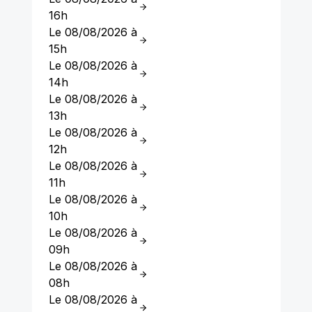
16h
Le 08/08/2026 à
15h
Le 08/08/2026 à
14h
Le 08/08/2026 à
13h
Le 08/08/2026 à
12h
Le 08/08/2026 à
11h
Le 08/08/2026 à
10h
Le 08/08/2026 à
09h
Le 08/08/2026 à
08h
Le 08/08/2026 à