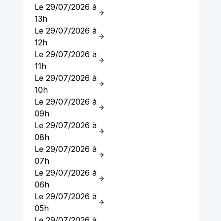
Le 29/07/2026 à
13h
Le 29/07/2026 à
12h
Le 29/07/2026 à
11h
Le 29/07/2026 à
10h
Le 29/07/2026 à
09h
Le 29/07/2026 à
08h
Le 29/07/2026 à
07h
Le 29/07/2026 à
06h
Le 29/07/2026 à
05h
Le 29/07/2026 à