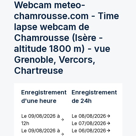
Webcam meteo-
chamrousse.com - Time
lapse webcam de
Chamrousse (Isère -
altitude 1800 m) - vue
Grenoble, Vercors,
Chartreuse
Enregistrement
Enregistrement
d'une heure
de 24h
Le 09/08/2026 à
Le 08/08/2026
12h
Le 07/08/2026
Le 09/08/2026 à
Le 06/08/2026