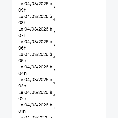
Le 04/08/2026 à
09h
Le 04/08/2026 à
08h
Le 04/08/2026 à
07h
Le 04/08/2026 à
06h
Le 04/08/2026 à
05h
Le 04/08/2026 à
04h
Le 04/08/2026 à
03h
Le 04/08/2026 à
02h
Le 04/08/2026 à
01h
Le 04/08/2026 à