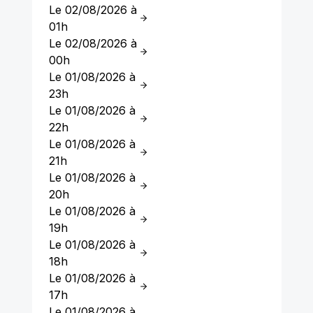
Le 02/08/2026 à
01h
Le 02/08/2026 à
00h
Le 01/08/2026 à
23h
Le 01/08/2026 à
22h
Le 01/08/2026 à
21h
Le 01/08/2026 à
20h
Le 01/08/2026 à
19h
Le 01/08/2026 à
18h
Le 01/08/2026 à
17h
Le 01/08/2026 à