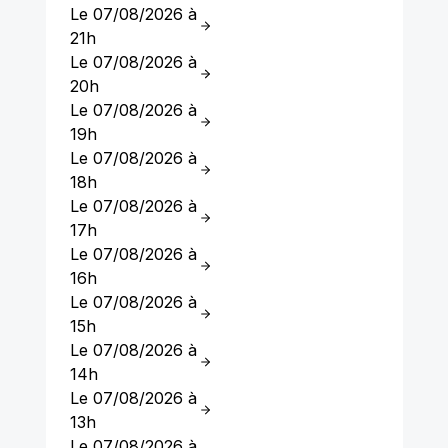
Le 07/08/2026 à
21h
Le 07/08/2026 à
20h
Le 07/08/2026 à
19h
Le 07/08/2026 à
18h
Le 07/08/2026 à
17h
Le 07/08/2026 à
16h
Le 07/08/2026 à
15h
Le 07/08/2026 à
14h
Le 07/08/2026 à
13h
Le 07/08/2026 à