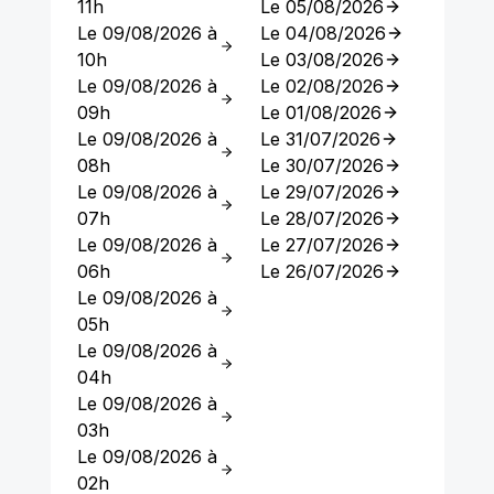
11h
Le 05/08/2026
Le 09/08/2026 à
Le 04/08/2026
10h
Le 03/08/2026
Le 09/08/2026 à
Le 02/08/2026
09h
Le 01/08/2026
Le 09/08/2026 à
Le 31/07/2026
08h
Le 30/07/2026
Le 09/08/2026 à
Le 29/07/2026
07h
Le 28/07/2026
Le 09/08/2026 à
Le 27/07/2026
06h
Le 26/07/2026
Le 09/08/2026 à
05h
Le 09/08/2026 à
04h
Le 09/08/2026 à
03h
Le 09/08/2026 à
02h