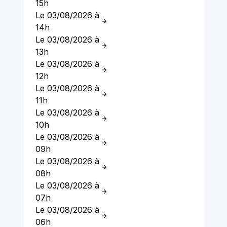
15h
Le 03/08/2026 à
14h
Le 03/08/2026 à
13h
Le 03/08/2026 à
12h
Le 03/08/2026 à
11h
Le 03/08/2026 à
10h
Le 03/08/2026 à
09h
Le 03/08/2026 à
08h
Le 03/08/2026 à
07h
Le 03/08/2026 à
06h