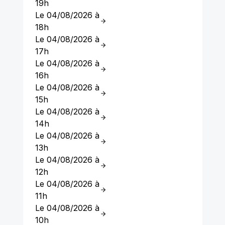
19h
Le 04/08/2026 à
18h
Le 04/08/2026 à
17h
Le 04/08/2026 à
16h
Le 04/08/2026 à
15h
Le 04/08/2026 à
14h
Le 04/08/2026 à
13h
Le 04/08/2026 à
12h
Le 04/08/2026 à
11h
Le 04/08/2026 à
10h