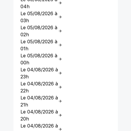
04h
Le 05/08/2026 à
03h
Le 05/08/2026 à
02h
Le 05/08/2026 à
01h
Le 05/08/2026 à
00h
Le 04/08/2026 à
23h
Le 04/08/2026 à
22h
Le 04/08/2026 à
21h
Le 04/08/2026 à
20h
Le 04/08/2026 à