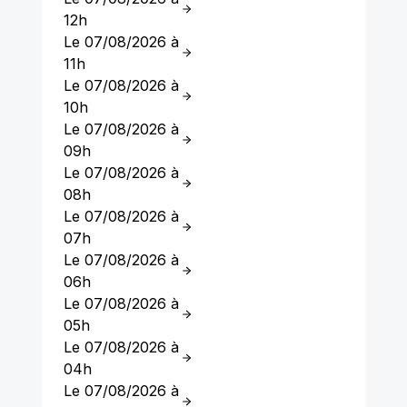
12h
Le 07/08/2026 à
11h
Le 07/08/2026 à
10h
Le 07/08/2026 à
09h
Le 07/08/2026 à
08h
Le 07/08/2026 à
07h
Le 07/08/2026 à
06h
Le 07/08/2026 à
05h
Le 07/08/2026 à
04h
Le 07/08/2026 à