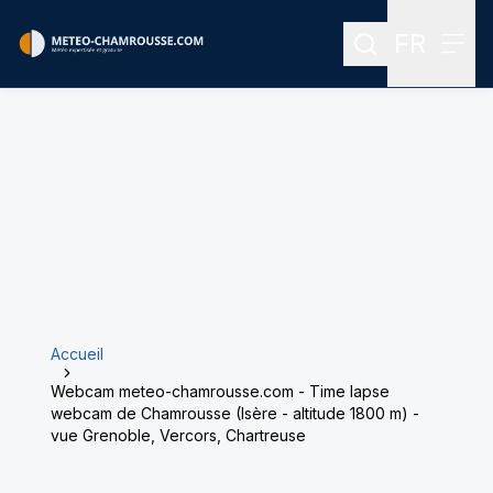
FR
Rechercher
Menu
Menu des
Accueil
Webcam meteo-chamrousse.com - Time lapse
webcam de Chamrousse (Isère - altitude 1800 m) -
vue Grenoble, Vercors, Chartreuse