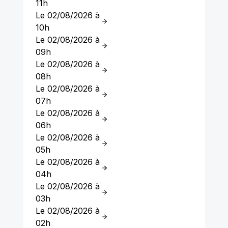
11h
Le 02/08/2026 à
10h
Le 02/08/2026 à
09h
Le 02/08/2026 à
08h
Le 02/08/2026 à
07h
Le 02/08/2026 à
06h
Le 02/08/2026 à
05h
Le 02/08/2026 à
04h
Le 02/08/2026 à
03h
Le 02/08/2026 à
02h