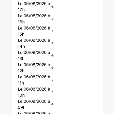
Le 06/08/2026 à
17h
Le 06/08/2026 à
16h
Le 06/08/2026 à
15h
Le 06/08/2026 à
14h
Le 06/08/2026 à
13h
Le 06/08/2026 à
12h
Le 06/08/2026 à
11h
Le 06/08/2026 à
10h
Le 06/08/2026 à
09h
Le 06/08/2026 à