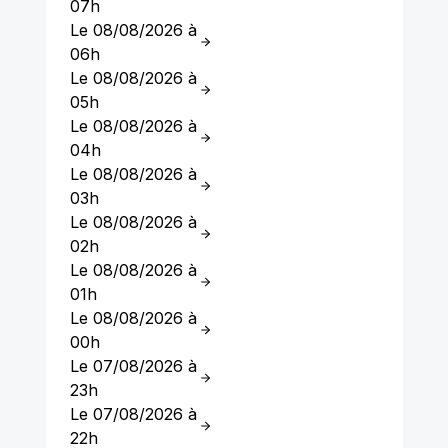
07h
Le 08/08/2026 à
06h
Le 08/08/2026 à
05h
Le 08/08/2026 à
04h
Le 08/08/2026 à
03h
Le 08/08/2026 à
02h
Le 08/08/2026 à
01h
Le 08/08/2026 à
00h
Le 07/08/2026 à
23h
Le 07/08/2026 à
22h