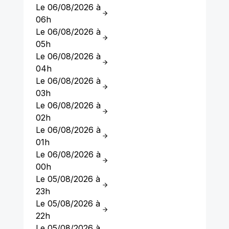
Le 06/08/2026 à
06h
Le 06/08/2026 à
05h
Le 06/08/2026 à
04h
Le 06/08/2026 à
03h
Le 06/08/2026 à
02h
Le 06/08/2026 à
01h
Le 06/08/2026 à
00h
Le 05/08/2026 à
23h
Le 05/08/2026 à
22h
Le 05/08/2026 à