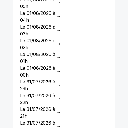
05h
Le 01/08/2026 à
04h
Le 01/08/2026 à
03h
Le 01/08/2026 à
02h
Le 01/08/2026 à
01h
Le 01/08/2026 à
00h
Le 31/07/2026 à
23h
Le 31/07/2026 à
22h
Le 31/07/2026 à
21h
Le 31/07/2026 à