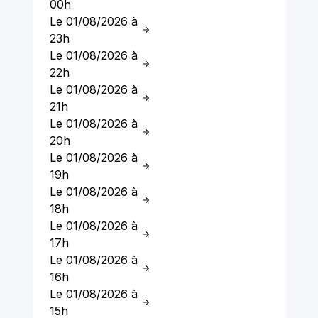
00h
Le 01/08/2026 à
23h
Le 01/08/2026 à
22h
Le 01/08/2026 à
21h
Le 01/08/2026 à
20h
Le 01/08/2026 à
19h
Le 01/08/2026 à
18h
Le 01/08/2026 à
17h
Le 01/08/2026 à
16h
Le 01/08/2026 à
15h