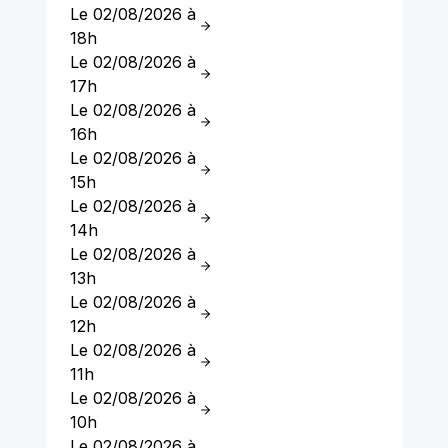
Le 02/08/2026 à
18h
Le 02/08/2026 à
17h
Le 02/08/2026 à
16h
Le 02/08/2026 à
15h
Le 02/08/2026 à
14h
Le 02/08/2026 à
13h
Le 02/08/2026 à
12h
Le 02/08/2026 à
11h
Le 02/08/2026 à
10h
Le 02/08/2026 à