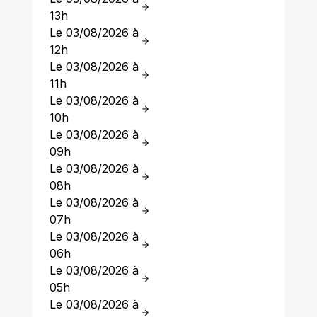
13h
Le 03/08/2026 à
12h
Le 03/08/2026 à
11h
Le 03/08/2026 à
10h
Le 03/08/2026 à
09h
Le 03/08/2026 à
08h
Le 03/08/2026 à
07h
Le 03/08/2026 à
06h
Le 03/08/2026 à
05h
Le 03/08/2026 à