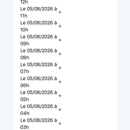
12h
Le 05/08/2026 à
11h
Le 05/08/2026 à
10h
Le 05/08/2026 à
09h
Le 05/08/2026 à
08h
Le 05/08/2026 à
07h
Le 05/08/2026 à
06h
Le 05/08/2026 à
05h
Le 05/08/2026 à
04h
Le 05/08/2026 à
03h