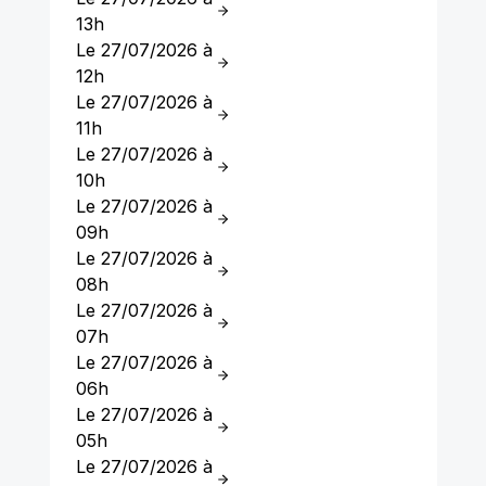
13h
Le 27/07/2026 à
12h
Le 27/07/2026 à
11h
Le 27/07/2026 à
10h
Le 27/07/2026 à
09h
Le 27/07/2026 à
08h
Le 27/07/2026 à
07h
Le 27/07/2026 à
06h
Le 27/07/2026 à
05h
Le 27/07/2026 à