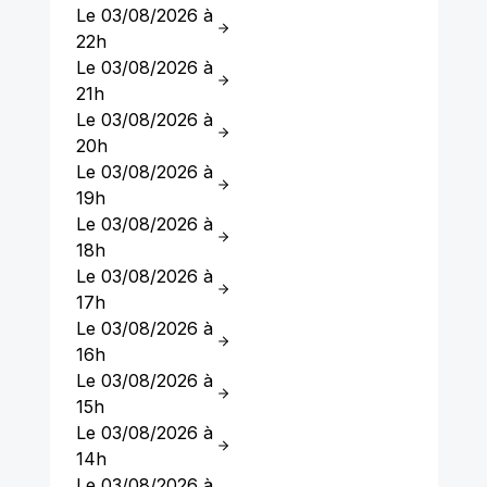
Le 03/08/2026 à
22h
Le 03/08/2026 à
21h
Le 03/08/2026 à
20h
Le 03/08/2026 à
19h
Le 03/08/2026 à
18h
Le 03/08/2026 à
17h
Le 03/08/2026 à
16h
Le 03/08/2026 à
15h
Le 03/08/2026 à
14h
Le 03/08/2026 à