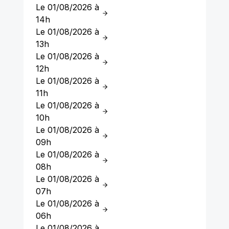
Le 01/08/2026 à
14h
Le 01/08/2026 à
13h
Le 01/08/2026 à
12h
Le 01/08/2026 à
11h
Le 01/08/2026 à
10h
Le 01/08/2026 à
09h
Le 01/08/2026 à
08h
Le 01/08/2026 à
07h
Le 01/08/2026 à
06h
Le 01/08/2026 à