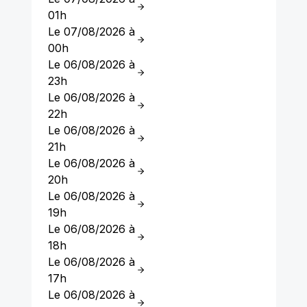
01h
Le 07/08/2026 à
00h
Le 06/08/2026 à
23h
Le 06/08/2026 à
22h
Le 06/08/2026 à
21h
Le 06/08/2026 à
20h
Le 06/08/2026 à
19h
Le 06/08/2026 à
18h
Le 06/08/2026 à
17h
Le 06/08/2026 à