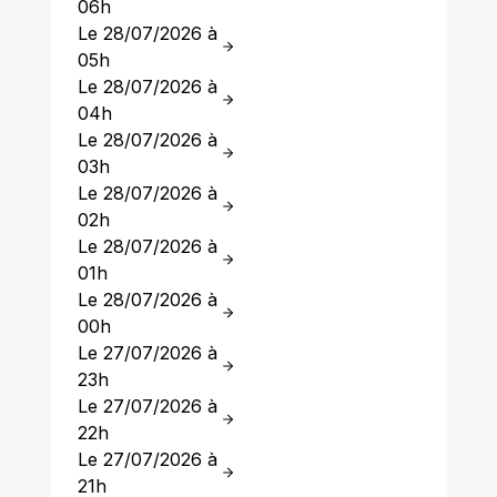
06h
Le 28/07/2026 à
05h
Le 28/07/2026 à
04h
Le 28/07/2026 à
03h
Le 28/07/2026 à
02h
Le 28/07/2026 à
01h
Le 28/07/2026 à
00h
Le 27/07/2026 à
23h
Le 27/07/2026 à
22h
Le 27/07/2026 à
21h