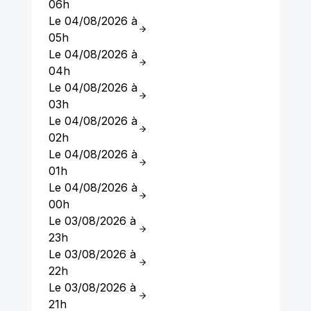
06h
Le 04/08/2026 à
05h
Le 04/08/2026 à
04h
Le 04/08/2026 à
03h
Le 04/08/2026 à
02h
Le 04/08/2026 à
01h
Le 04/08/2026 à
00h
Le 03/08/2026 à
23h
Le 03/08/2026 à
22h
Le 03/08/2026 à
21h