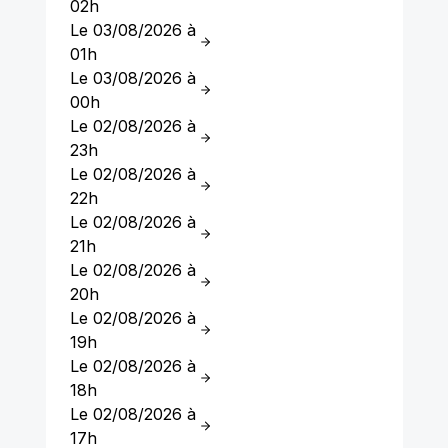
02h
Le 03/08/2026 à
01h
Le 03/08/2026 à
00h
Le 02/08/2026 à
23h
Le 02/08/2026 à
22h
Le 02/08/2026 à
21h
Le 02/08/2026 à
20h
Le 02/08/2026 à
19h
Le 02/08/2026 à
18h
Le 02/08/2026 à
17h