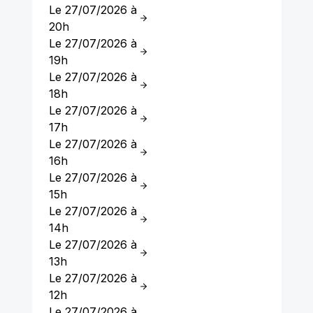
Le 27/07/2026 à
20h
Le 27/07/2026 à
19h
Le 27/07/2026 à
18h
Le 27/07/2026 à
17h
Le 27/07/2026 à
16h
Le 27/07/2026 à
15h
Le 27/07/2026 à
14h
Le 27/07/2026 à
13h
Le 27/07/2026 à
12h
Le 27/07/2026 à