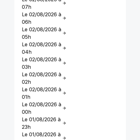
07h
Le 02/08/2026 à
06h
Le 02/08/2026 à
05h
Le 02/08/2026 à
04h
Le 02/08/2026 à
03h
Le 02/08/2026 à
02h
Le 02/08/2026 à
01h
Le 02/08/2026 à
00h
Le 01/08/2026 à
23h
Le 01/08/2026 à