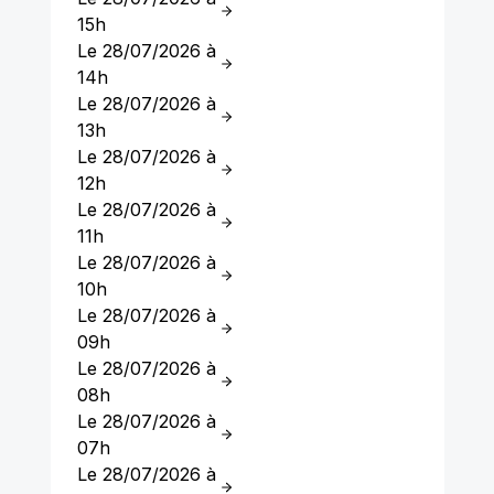
15h
Le 28/07/2026 à
14h
Le 28/07/2026 à
13h
Le 28/07/2026 à
12h
Le 28/07/2026 à
11h
Le 28/07/2026 à
10h
Le 28/07/2026 à
09h
Le 28/07/2026 à
08h
Le 28/07/2026 à
07h
Le 28/07/2026 à