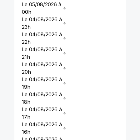
Le 05/08/2026 à
00h
Le 04/08/2026 à
23h
Le 04/08/2026 à
22h
Le 04/08/2026 à
21h
Le 04/08/2026 à
20h
Le 04/08/2026 à
19h
Le 04/08/2026 à
18h
Le 04/08/2026 à
17h
Le 04/08/2026 à
16h
Le 04/08/2026 à