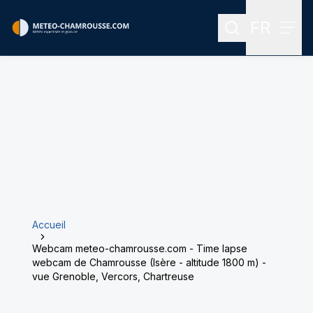
FR
Rechercher
Menu
Menu des
Accueil
Webcam meteo-chamrousse.com - Time lapse
webcam de Chamrousse (Isère - altitude 1800 m) -
vue Grenoble, Vercors, Chartreuse