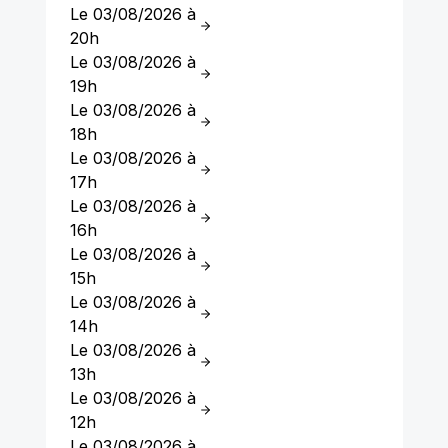
Le 03/08/2026 à
20h
Le 03/08/2026 à
19h
Le 03/08/2026 à
18h
Le 03/08/2026 à
17h
Le 03/08/2026 à
16h
Le 03/08/2026 à
15h
Le 03/08/2026 à
14h
Le 03/08/2026 à
13h
Le 03/08/2026 à
12h
Le 03/08/2026 à