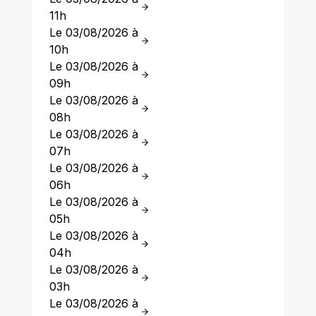
11h
Le 03/08/2026 à
10h
Le 03/08/2026 à
09h
Le 03/08/2026 à
08h
Le 03/08/2026 à
07h
Le 03/08/2026 à
06h
Le 03/08/2026 à
05h
Le 03/08/2026 à
04h
Le 03/08/2026 à
03h
Le 03/08/2026 à